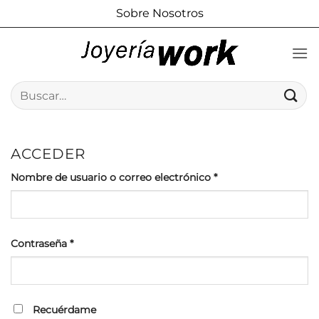
Saltar
Sobre Nosotros
al
contenido
Buscar
por:
ACCEDER
Obligatorio
Nombre de usuario o correo electrónico
*
Obligatorio
Contraseña
*
Recuérdame