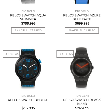
BIG BOLD
BIG BOLD
RELOJ SWATCH AQUA
RELOJ SWATCH AZURE
SHIMMER
BLUE DAZE
$
799.995
$
699.995
AÑADIR AL CARRITO
AÑADIR AL CARRITO
6 CUOTAS
6 CUOTAS
BIG BOLD
NEW GENT
RELOJ SWATCH BLACK
RELOJ SWATCH BBBLUE
BLUIR
$
312.995
$
265.695