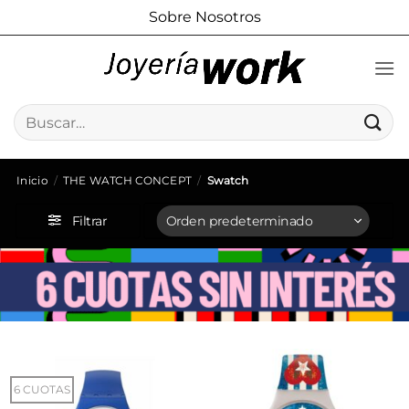
Saltar
Sobre Nosotros
al
contenido
Buscar
por:
Inicio
/
THE WATCH CONCEPT
/
Swatch
Filtrar
6 CUOTAS