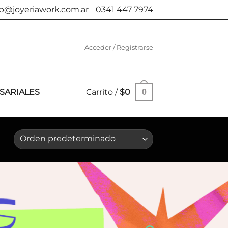
b@joyeriawork.com.ar
0341 447 7974
Acceder / Registrarse
SARIALES
Carrito /
$
0
0