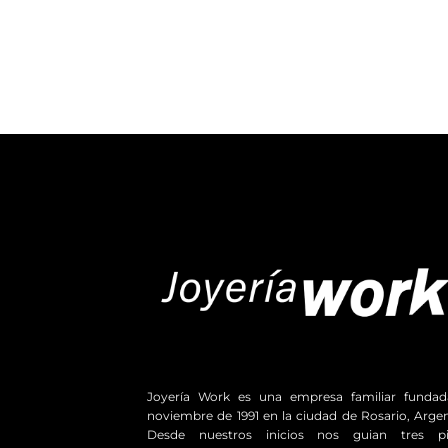
Joyería Work es una empresa familiar funda
noviembre de 1991 en la ciudad de Rosario, Argen
Desde nuestros inicios nos guian tres pil