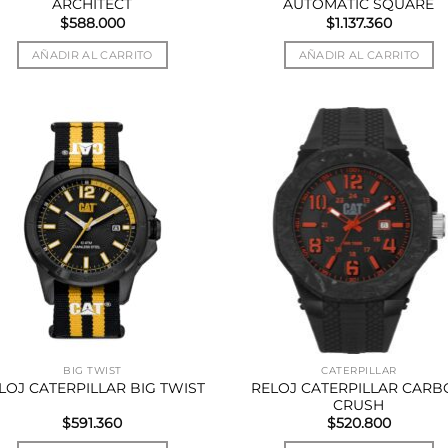
ARCHITECT
AUTOMATIC SQUARE
$
588.000
$
1.137.360
AÑADIR AL CARRITO
AÑADIR AL CARRITO
BIG TWIST
CATERPILLAR
RELOJ CATERPILLAR CAR
LOJ CATERPILLAR BIG TWIST
CRUSH
$
591.360
$
520.800