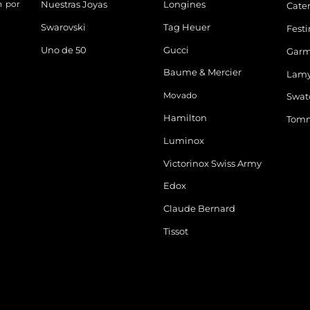
n por
Nuestras Joyas
Longines
Cater
Swarovski
Tag Heuer
Fest
Uno de 50
Gucci
Garm
Baume & Mercier
Lam
Movado
Swat
Hamilton
Tomm
Luminox
Victorinox Swiss Army
Edox
Claude Bernard
Tissot