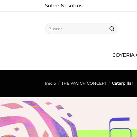
Saltar
Sobre Nosotros
al
contenido
Buscar
por:
JOYERíA
Inicio
/
THE WATCH CONCEPT
/
Caterpillar