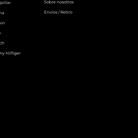
Sobre nosotros
pillar
Envios / Retiro
ina
in
y
ch
y Hilfiger