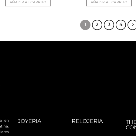
AÑADIR AL CARRITO
AÑADIR AL CARRITO
1
2
3
4
JOYERIA
RELOJERIA
da en
TH
tina.
CO
ares