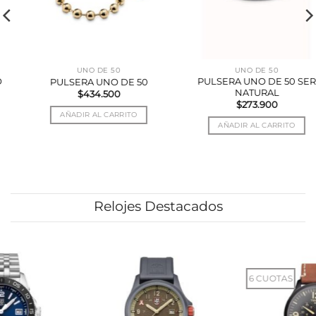
UNO DE 50
UNO DE 50
PULSERA UNO DE 50 SER
PULSERA UNO DE 50
NATURAL
$
434.500
$
273.900
AÑADIR AL CARRITO
AÑADIR AL CARRITO
Este
Este
producto
producto
tiene
tiene
múltiples
múltiples
variantes.
variantes.
Las
Relojes Destacados
Las
opciones
opciones
se
se
pueden
pueden
elegir
elegir
en
6 CUOTAS
en
la
la
página
página
de