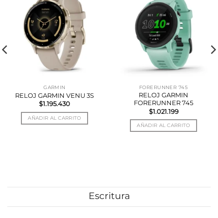
6 CUOTAS
FORERUNNER 745
GARMIN
RELOJ GARMIN
RELOJ GARMIN INSTINCT
FORERUNNER 745
2
$
1.021.199
$
796.950
AÑADIR AL CARRITO
AÑADIR AL CARRITO
Escritura