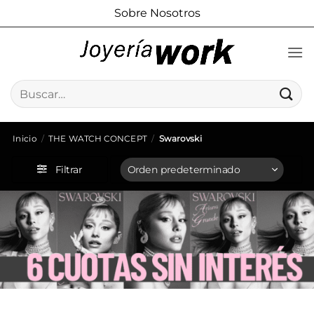
Saltar
Sobre Nosotros
al
contenido
Buscar
por:
Inicio
/
THE WATCH CONCEPT
/
Swarovski
Filtrar