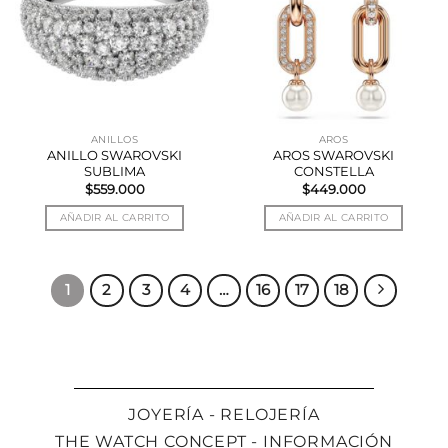
ANILLOS
AROS
ANILLO SWAROVSKI
AROS SWAROVSKI
SUBLIMA
CONSTELLA
$
559.000
$
449.000
AÑADIR AL CARRITO
AÑADIR AL CARRITO
1
2
3
4
…
16
17
18
JOYERÍA - RELOJERÍA
THE WATCH CONCEPT - INFORMACIÓN