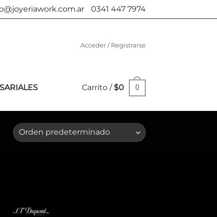
b@joyeriawork.com.ar
0341 447 7974
Acceder / Registrarse
SARIALES
Carrito /
$
0
0