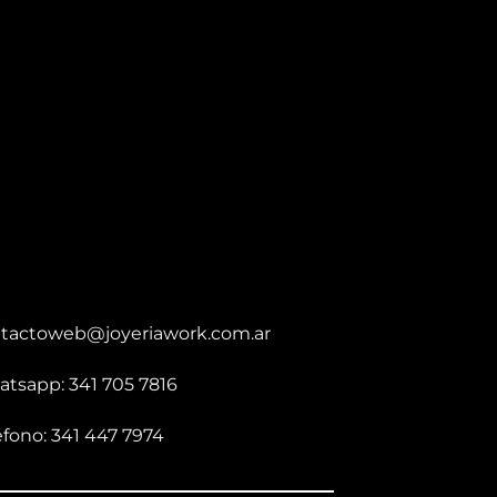
tactoweb@joyeriawork.com.ar
tsapp: 341 705 7816
éfono: 341 447 7974