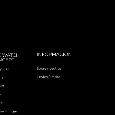
INFORMACION
E WATCH
NCEPT
Sobre nosotros
pillar
Envios / Retiro
ina
in
y
ch
y Hilfiger