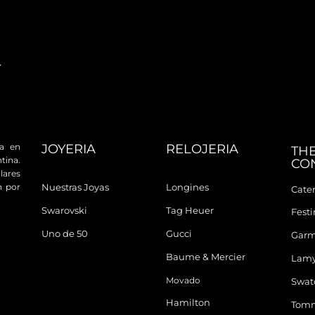
JOYERIA
RELOJERIA
da en
TH
tina.
CO
ares
n por
Nuestras Joyas
Longines
Cater
Swarovski
Tag Heuer
Fest
Uno de 50
Gucci
Garm
Baume & Mercier
Lam
Movado
Swat
Hamilton
Tomm