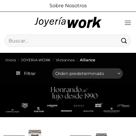
Saltar
Sobre Nosotros
al
contenido
Buscar
por:
Inicio
/
JOYERíA WORK
/
Victorinox
/
Alliance
Filtrar