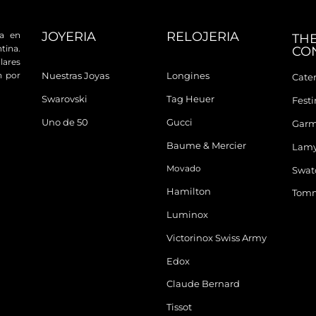
JOYERIA
RELOJERIA
da en
TH
tina.
CO
ares
n por
Nuestras Joyas
Longines
Cater
Swarovski
Tag Heuer
Fest
Uno de 50
Gucci
Garm
Baume & Mercier
Lam
Movado
Swat
Hamilton
Tomm
Luminox
Victorinox Swiss Army
Edox
Claude Bernard
Tissot