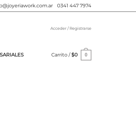
b@joyeriawork.com.ar
0341 447 7974
Acceder / Registrarse
SARIALES
Carrito /
$
0
0