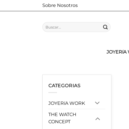
Saltar
Sobre Nosotros
al
contenido
Buscar
por:
JOYERíA
CATEGORIAS
JOYERíA WORK
THE WATCH
CONCEPT