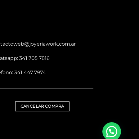
tactoweb@joyeriawork.com.ar
tsapp: 341 705 7816
éfono: 341 447 7974
CANCELAR COMPRA