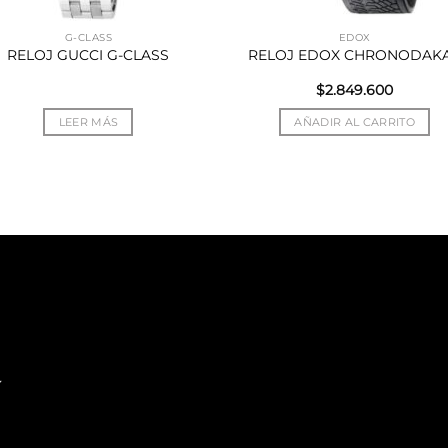
G-CLASS
EDOX
RELOJ GUCCI G-CLASS
RELOJ EDOX CHRONODAK
$
2.849.600
LEER MÁS
AÑADIR AL CARRITO