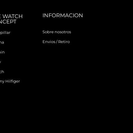
INFORMACION
E WATCH
NCEPT
Sobre nosotros
pillar
Envios / Retiro
ina
in
y
ch
y Hilfiger