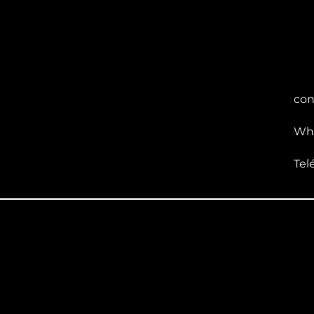
con
Wha
Tel