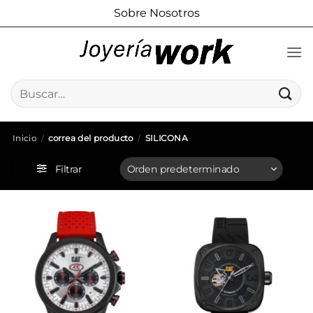
Saltar
Sobre Nosotros
al
contenido
Buscar
por:
Inicio
/
correa del producto
/
SILICONA
Filtrar