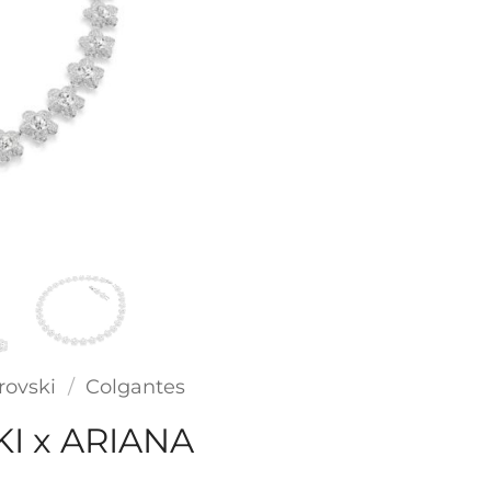
rovski
/
Colgantes
 x ARIANA