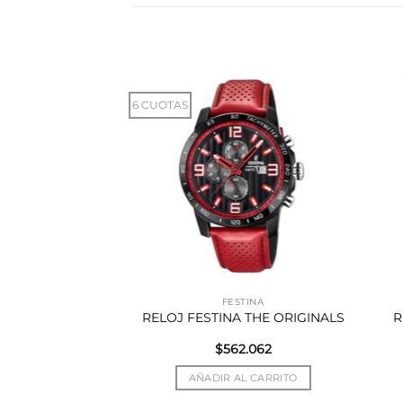
6 CUOTAS
QUEST
FESTINA
NES CONQUEST
RELOJ FESTINA THE ORIGINALS
R
SSIC
$
562.062
R MÁS
AÑADIR AL CARRITO