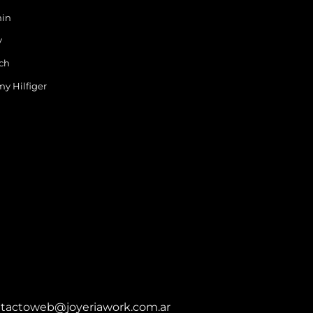
in
y
ch
y Hilfiger
tactoweb@joyeriawork.com.ar