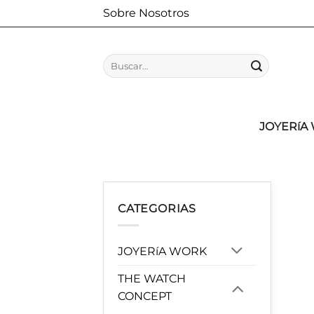
Saltar
Sobre Nosotros
al
contenido
Buscar
por:
JOYERíA
CATEGORIAS
JOYERíA WORK
THE WATCH
CONCEPT