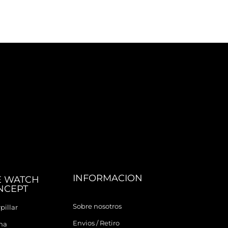
INFORMACION
E WATCH
NCEPT
Sobre nosotros
pillar
Envios / Retiro
ina