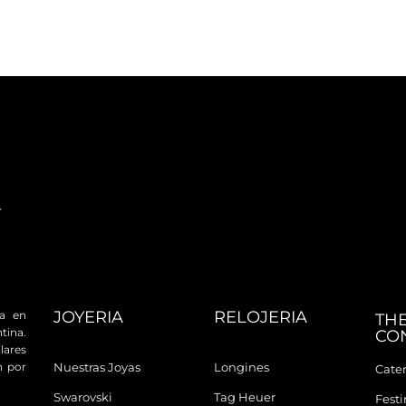
JOYERIA
RELOJERIA
da en
TH
tina.
CO
ares
n por
Nuestras Joyas
Longines
Cater
Swarovski
Tag Heuer
Fest