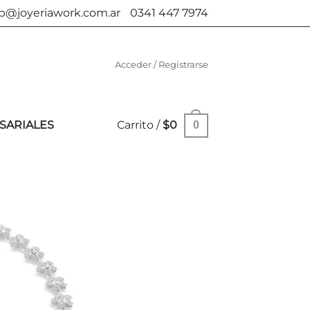
b@joyeriawork.com.ar
0341 447 7974
Acceder / Registrarse
SARIALES
Carrito /
$
0
0