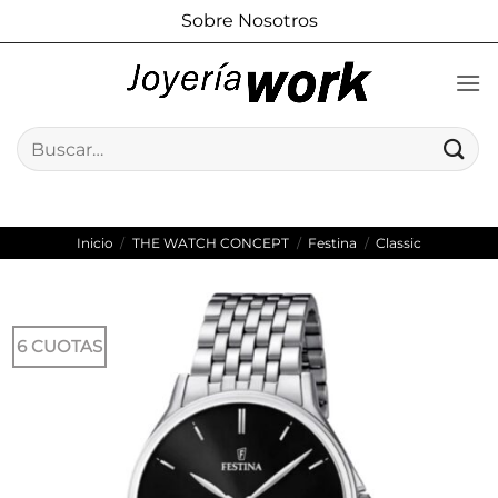
Saltar
Sobre Nosotros
al
contenido
Buscar
por:
Inicio
/
THE WATCH CONCEPT
/
Festina
/
Classic
6 CUOTAS