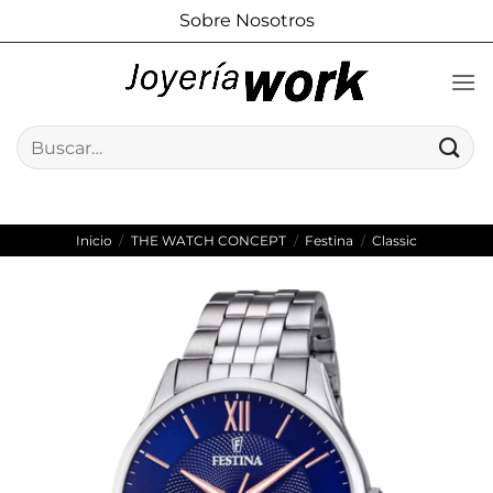
Saltar
Sobre Nosotros
al
contenido
Buscar
por:
Inicio
/
THE WATCH CONCEPT
/
Festina
/
Classic