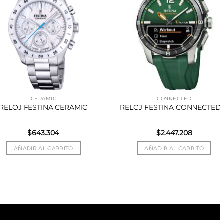
CERAMIC
CONNECTED
RELOJ FESTINA CERAMIC
RELOJ FESTINA CONNECTED
$
643.304
$
2.447.208
AÑADIR AL CARRITO
AÑADIR AL CARRITO