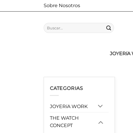
Saltar
Sobre Nosotros
al
contenido
Buscar
por:
JOYERíA
CATEGORIAS
JOYERíA WORK
THE WATCH
CONCEPT