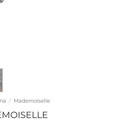
ina
/
Mademoiselle
EMOISELLE