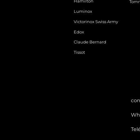
Hamilton
Tomm
Luminox
Victorinox Swiss Army
Edox
Claude Bernard
Tissot
con
Wha
Tel