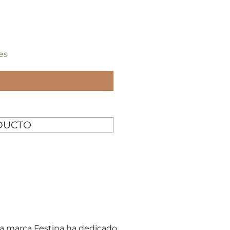
es
DUCTO
 la marca Festina ha dedicado