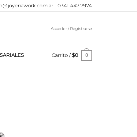
b@joyeriawork.com.ar
0341 447 7974
Acceder / Registrarse
SARIALES
Carrito /
$
0
0