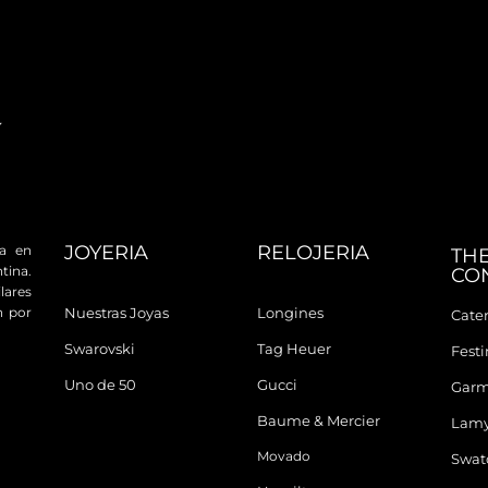
JOYERIA
RELOJERIA
da en
TH
tina.
CO
ares
n por
Nuestras Joyas
Longines
Cater
Swarovski
Tag Heuer
Fest
Uno de 50
Gucci
Garm
Baume & Mercier
Lam
Movado
Swat