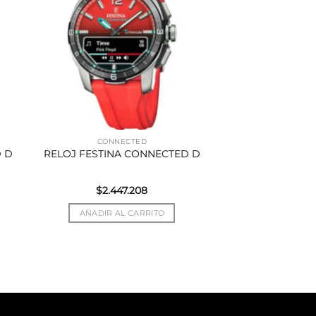
CONNECTED
 D
RELOJ FESTINA CONNECTED D
$
2.447.208
AÑADIR AL CARRITO