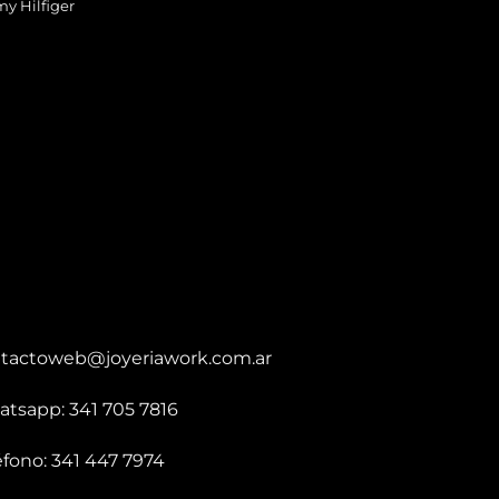
y Hilfiger
tactoweb@joyeriawork.com.ar
tsapp: 341 705 7816
éfono: 341 447 7974