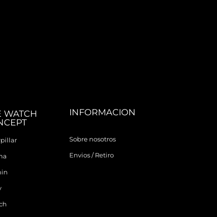
INFORMACION
E WATCH
NCEPT
Sobre nosotros
pillar
Envios / Retiro
ina
in
y
ch