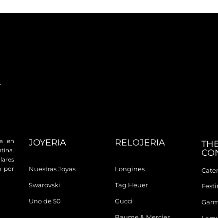
JOYERIA
RELOJERIA
da en
TH
tina.
CO
ares
n por
Nuestras Joyas
Longines
Cater
Swarovski
Tag Heuer
Fest
Uno de 50
Gucci
Garm
Baume & Mercier