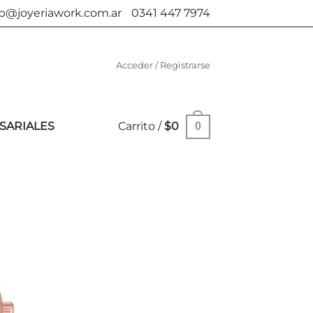
b@joyeriawork.com.ar
0341 447 7974
Acceder / Registrarse
SARIALES
Carrito /
$
0
0