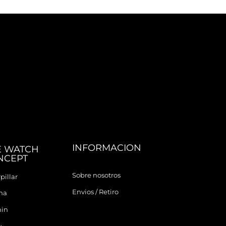
INFORMACION
E WATCH
NCEPT
Sobre nosotros
pillar
Envios / Retiro
ina
in