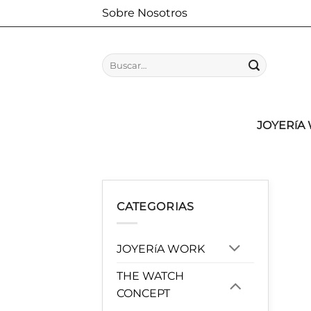
Saltar
Sobre Nosotros
al
contenido
Buscar
por:
JOYERíA
CATEGORIAS
JOYERíA WORK
THE WATCH
CONCEPT