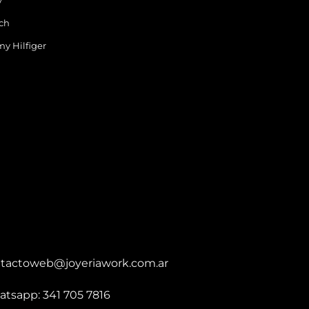
y
ch
y Hilfiger
tactoweb@joyeriawork.com.ar
tsapp: 341 705 7816