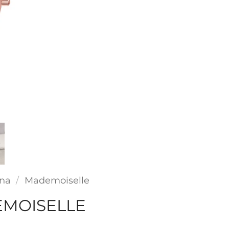
ina
/
Mademoiselle
EMOISELLE