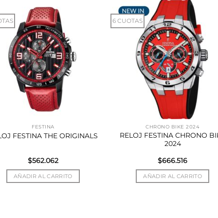
OTAS
6 CUOTAS
FESTINA
CHRONO BIKE 2024
RELOJ FESTINA CHRONO BI
LOJ FESTINA THE ORIGINALS
2024
$
562.062
$
666.516
AÑADIR AL CARRITO
AÑADIR AL CARRITO