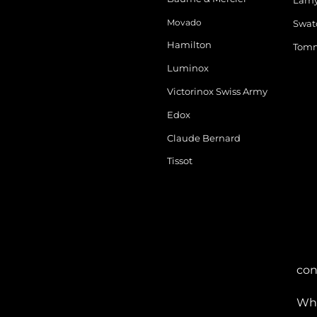
Lam
Movado
Swat
Hamilton
Tomm
Luminox
Victorinox Swiss Army
Edox
Claude Bernard
Tissot
con
Wha