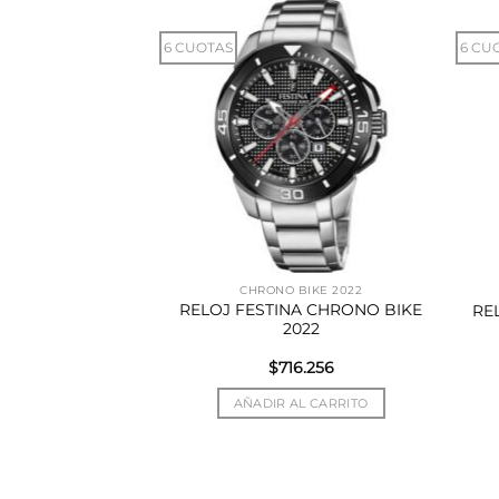
6 CUOTAS
6 CU
FRIEND
CHRONO BIKE 2022
NA BOYFRIEND
RELOJ FESTINA CHRONO BIKE
RE
GRIA
2022
8.284
$
716.256
AL CARRITO
AÑADIR AL CARRITO