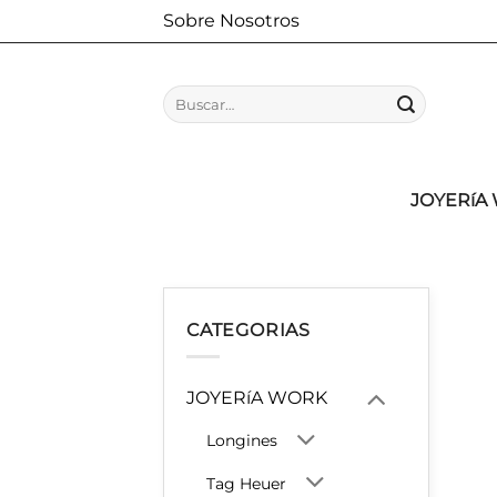
Saltar
Sobre Nosotros
al
contenido
Buscar
por:
JOYERíA
CATEGORIAS
JOYERíA WORK
Longines
Tag Heuer