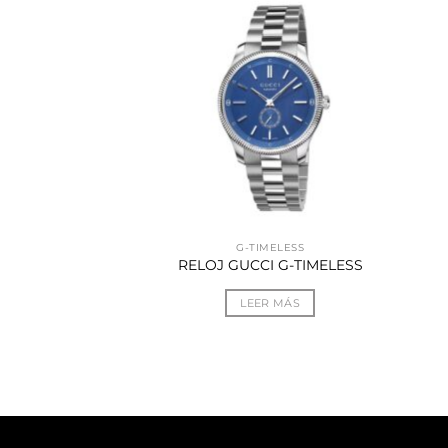
2570
G-TIMELESS
CCI GG2570
RELOJ GUCCI G-TIMELESS
R MÁS
LEER MÁS