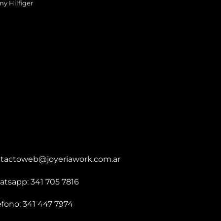
y Hilfiger
tactoweb@joyeriawork.com.ar
tsapp: 341 705 7816
éfono: 341 447 7974