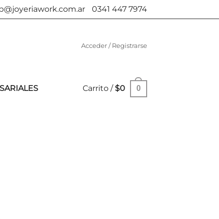
b@joyeriawork.com.ar
0341 447 7974
Acceder / Registrarse
SARIALES
Carrito /
$
0
0