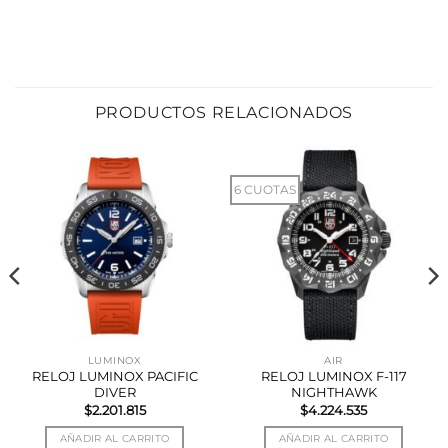
PRODUCTOS RELACIONADOS
6 CUOTAS
LUMINOX
AIR
RELOJ LUMINOX PACIFIC
RELOJ LUMINOX F-117
DIVER
NIGHTHAWK
$
2.201.815
$
4.224.535
AÑADIR AL CARRITO
AÑADIR AL CARRITO