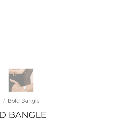
o
/
Bold Bangle
D BANGLE