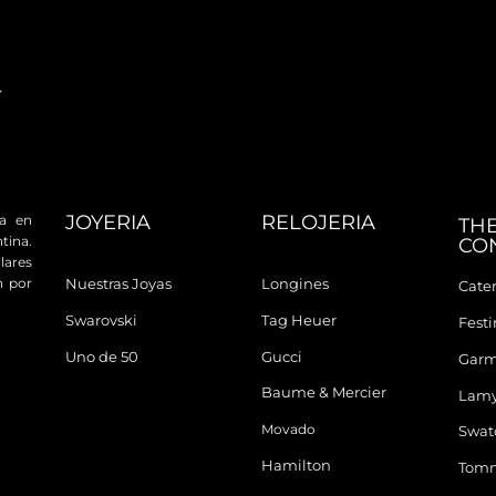
JOYERIA
RELOJERIA
da en
TH
tina.
CO
ares
n por
Nuestras Joyas
Longines
Cater
Swarovski
Tag Heuer
Fest
Uno de 50
Gucci
Garm
Baume & Mercier
Lam
Movado
Swat
Hamilton
Tomm