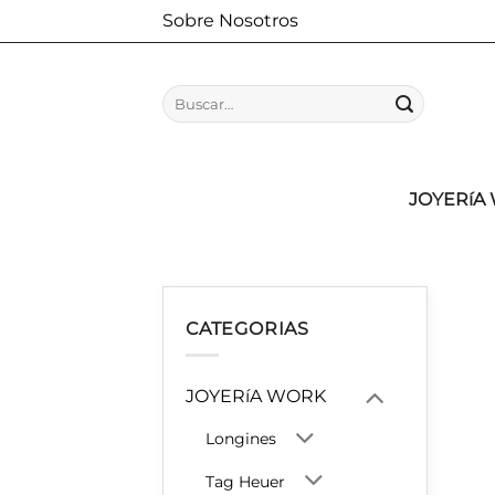
Saltar
Sobre Nosotros
al
contenido
Buscar
por:
JOYERíA
CATEGORIAS
JOYERíA WORK
Longines
Tag Heuer