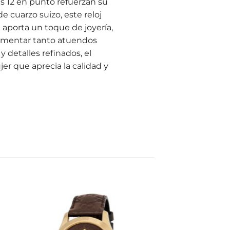
as 12 en punto refuerzan su
cuarzo suizo, este reloj
 aporta un toque de joyería,
lementar tanto atuendos
 detalles refinados, el
er que aprecia la calidad y