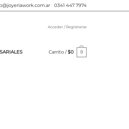
b@joyeriawork.com.ar
0341 447 7974
Acceder / Registrarse
SARIALES
Carrito /
$
0
0