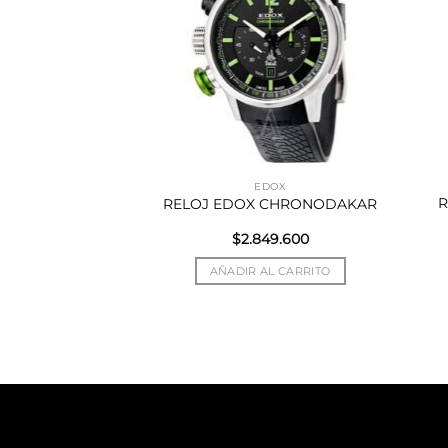
RIP
EDOX
R
UCCI GRIP
RELOJ EDOX CHRONODAKAR
$
2.849.600
R MÁS
AÑADIR AL CARRITO