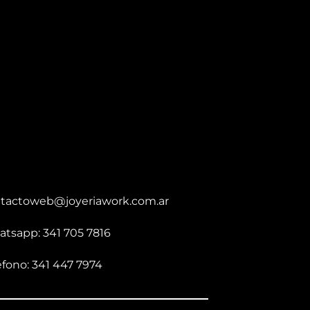
tactoweb@joyeriawork.com.ar
tsapp: 341 705 7816
éfono: 341 447 7974