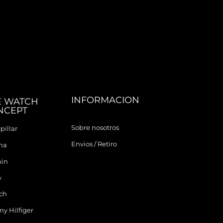
INFORMACION
E WATCH
NCEPT
Sobre nosotros
pillar
Envios / Retiro
ina
in
y
ch
y Hilfiger