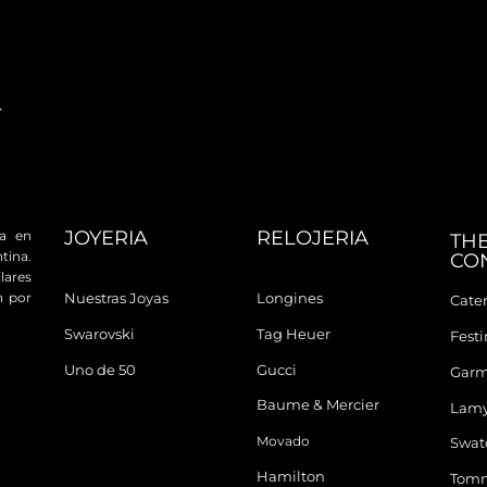
JOYERIA
RELOJERIA
da en
TH
tina.
CO
ares
n por
Nuestras Joyas
Longines
Cater
Swarovski
Tag Heuer
Fest
Uno de 50
Gucci
Garm
Baume & Mercier
Lam
Movado
Swat
Hamilton
Tomm