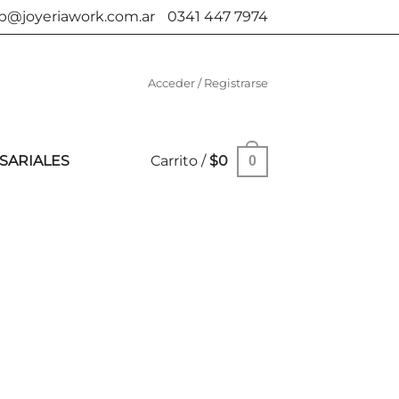
b@joyeriawork.com.ar
0341 447 7974
Acceder / Registrarse
SARIALES
Carrito /
$
0
0