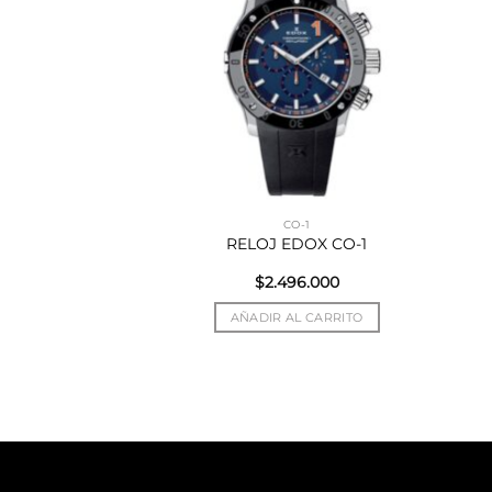
QUEST
CO-1
NES CONQUEST
RELOJ EDOX CO-1
SSIC
$
2.496.000
R MÁS
AÑADIR AL CARRITO