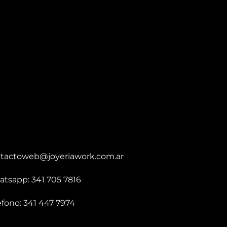
tactoweb@joyeriawork.com.ar
tsapp: 341 705 7816
éfono: 341 447 7974