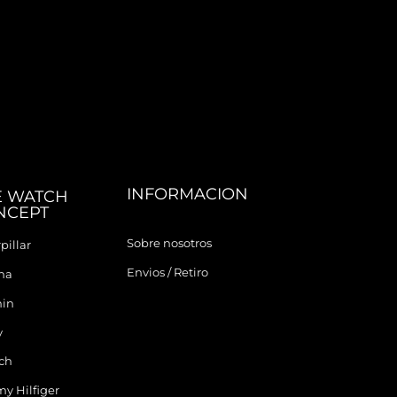
INFORMACION
E WATCH
NCEPT
Sobre nosotros
pillar
Envios / Retiro
ina
in
y
ch
y Hilfiger