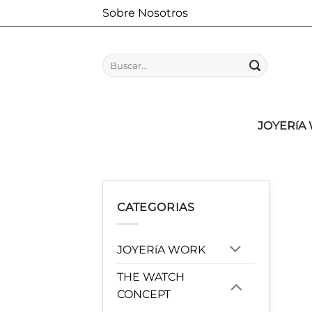
Saltar
Sobre Nosotros
al
contenido
Buscar
por:
JOYERíA
CATEGORIAS
JOYERíA WORK
THE WATCH
CONCEPT