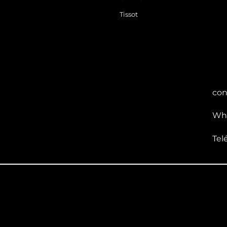
Tissot
con
Wha
Tel