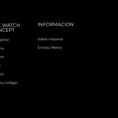
INFORMACION
E WATCH
NCEPT
Sobre nosotros
pillar
Envios / Retiro
ina
in
y
ch
y Hilfiger