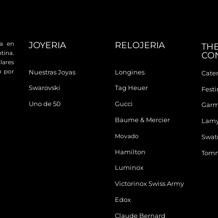
JOYERIA
RELOJERIA
da en
TH
tina.
CO
ares
n por
Nuestras Joyas
Longines
Cater
Swarovski
Tag Heuer
Fest
Uno de 50
Gucci
Garm
Baume & Mercier
Lam
Movado
Swat
Hamilton
Tomm
Luminox
Victorinox Swiss Army
Edox
Claude Bernard