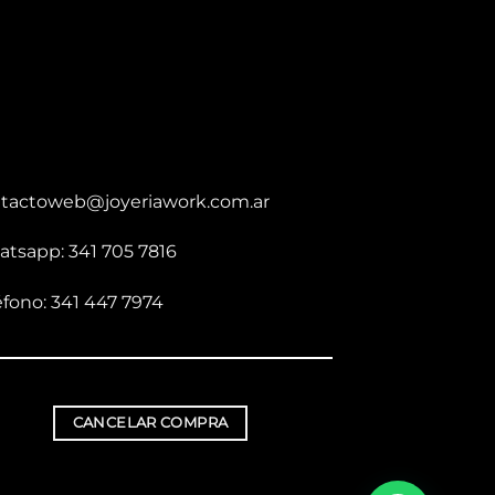
tactoweb@joyeriawork.com.ar
tsapp: 341 705 7816
éfono: 341 447 7974
CANCELAR COMPRA