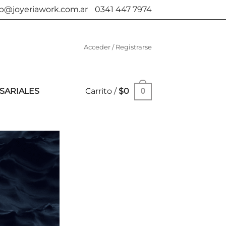
b@joyeriawork.com.ar
0341 447 7974
Acceder / Registrarse
SARIALES
Carrito /
$
0
0