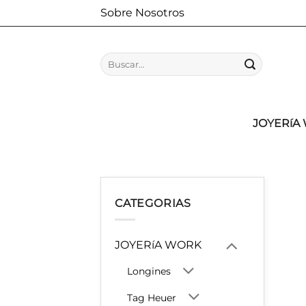
Saltar
Sobre Nosotros
al
contenido
Buscar
por:
JOYERíA
CATEGORIAS
JOYERíA WORK
Longines
Tag Heuer