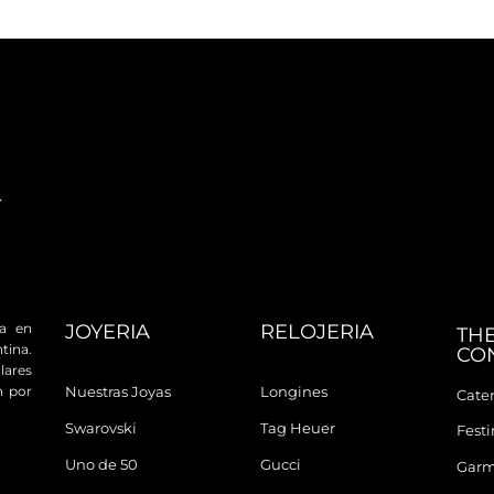
JOYERIA
RELOJERIA
da en
TH
tina.
CO
ares
n por
Nuestras Joyas
Longines
Cater
Swarovski
Tag Heuer
Fest
Uno de 50
Gucci
Garm