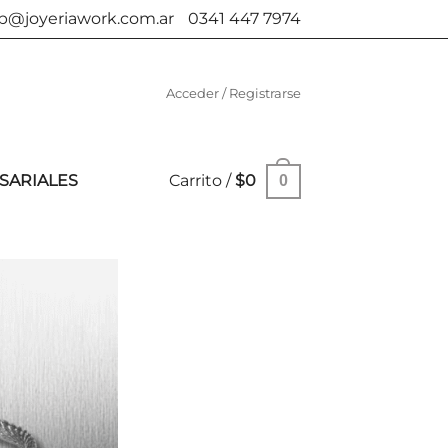
b@joyeriawork.com.ar
0341 447 7974
Acceder / Registrarse
SARIALES
Carrito /
$
0
0