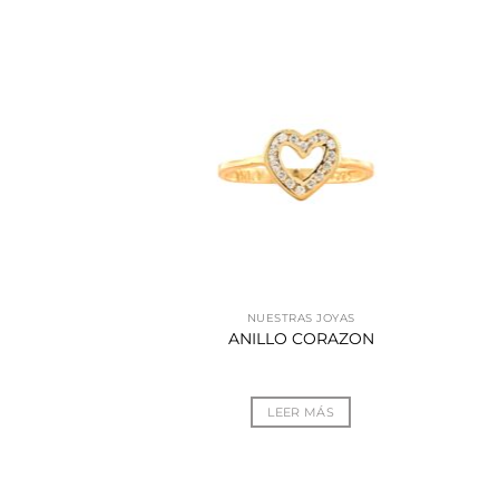
AS JOYAS
NUESTRAS JOYAS
N ENTRE LAZOS
ANILLO CORAZON
R MÁS
LEER MÁS