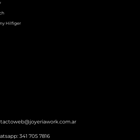
y
ch
y Hilfiger
tactoweb@joyeriawork.com.ar
tsapp: 341 705 7816