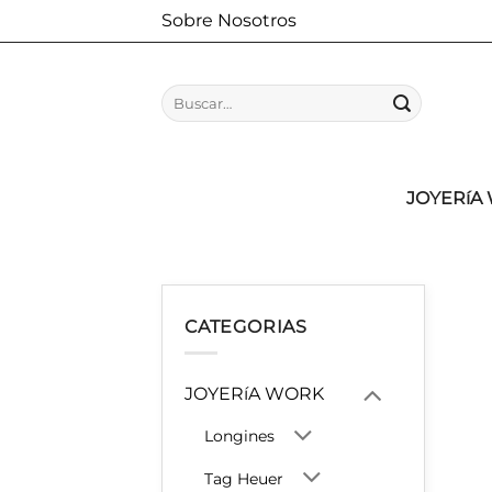
Saltar
Sobre Nosotros
al
contenido
Buscar
por:
JOYERíA
CATEGORIAS
JOYERíA WORK
Longines
Tag Heuer