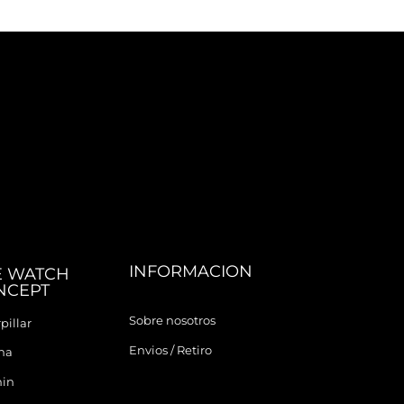
INFORMACION
E WATCH
NCEPT
Sobre nosotros
pillar
Envios / Retiro
ina
in