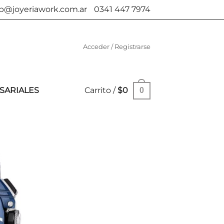
b@joyeriawork.com.ar
0341 447 7974
Acceder / Registrarse
SARIALES
Carrito /
$
0
0