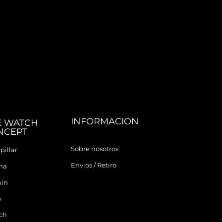
INFORMACION
E WATCH
NCEPT
Sobre nosotros
pillar
Envios / Retiro
ina
in
y
ch