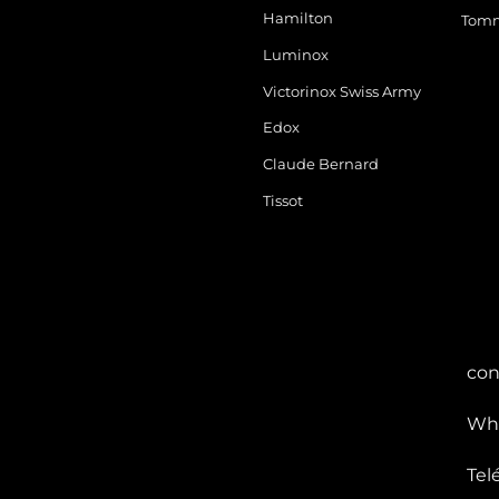
Hamilton
Tomm
Luminox
Victorinox Swiss Army
Edox
Claude Bernard
Tissot
con
Wha
Tel