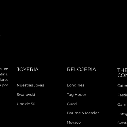
JOYERIA
RELOJERIA
da en
TH
tina.
CO
ares
n por
Nuestras Joyas
Longines
Cater
Swarovski
Tag Heuer
Fest
Uno de 50
Gucci
Garm
Baume & Mercier
Lam
Movado
Swat