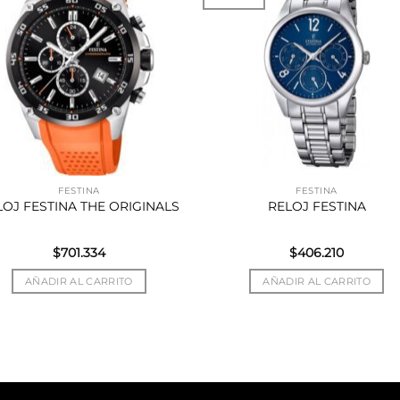
FESTINA
FESTINA
LOJ FESTINA THE ORIGINALS
RELOJ FESTINA
$
701.334
$
406.210
AÑADIR AL CARRITO
AÑADIR AL CARRITO