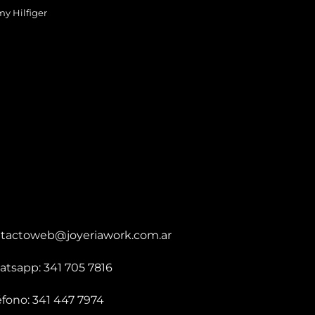
y Hilfiger
tactoweb@joyeriawork.com.ar
tsapp: 341 705 7816
éfono: 341 447 7974