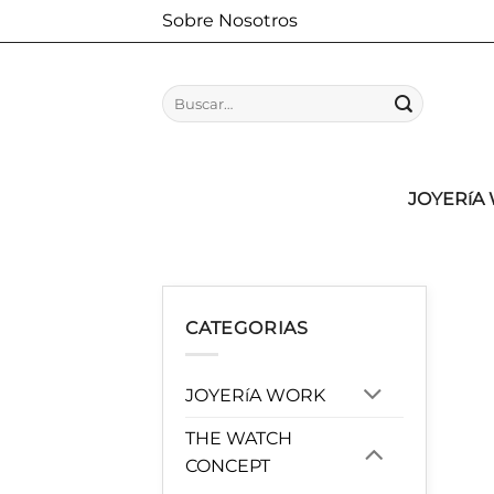
Saltar
Sobre Nosotros
al
contenido
Buscar
por:
JOYERíA
CATEGORIAS
JOYERíA WORK
THE WATCH
CONCEPT