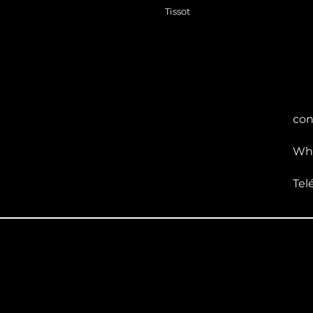
Tissot
con
Wha
Tel