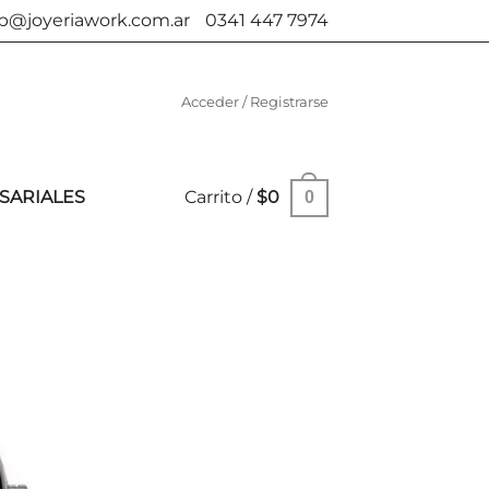
b@joyeriawork.com.ar
0341 447 7974
Acceder / Registrarse
SARIALES
Carrito /
$
0
0