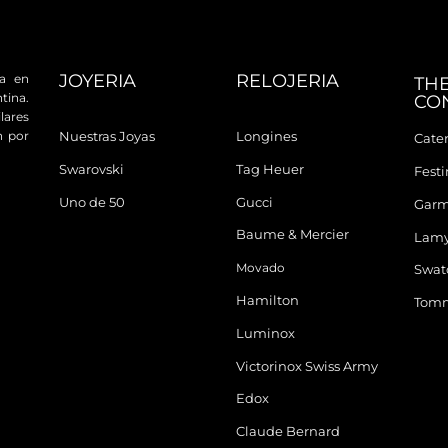
JOYERIA
RELOJERIA
da en
TH
tina.
CO
ares
n por
Nuestras Joyas
Longines
Cater
Swarovski
Tag Heuer
Fest
Uno de 50
Gucci
Garm
Baume & Mercier
Lam
Movado
Swat
Hamilton
Tomm
Luminox
Victorinox Swiss Army
Edox
Claude Bernard