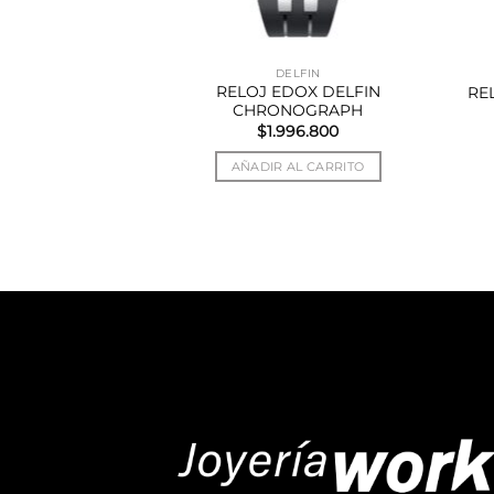
STINA
DELFIN
RELOJ EDOX DELFIN
FESTINA
RE
CHRONOGRAPH
84.332
$
1.996.800
AL CARRITO
AÑADIR AL CARRITO