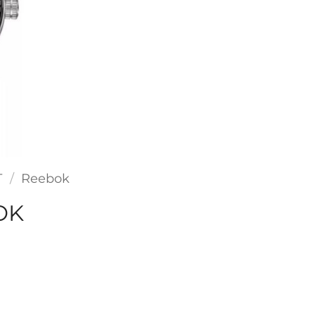
T
/
Reebok
OK