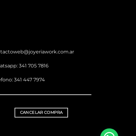
tactoweb@joyeriawork.com.ar
tsapp: 341 705 7816
éfono: 341 447 7974
CANCELAR COMPRA