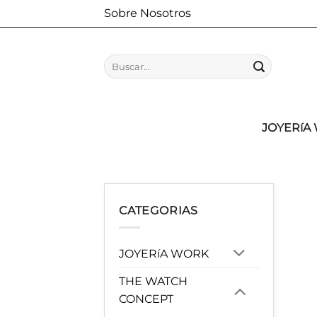
Saltar
Sobre Nosotros
al
contenido
Buscar
por:
JOYERíA
CATEGORIAS
JOYERíA WORK
THE WATCH
CONCEPT