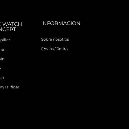
INFORMACION
E WATCH
NCEPT
Sobre nosotros
pillar
Envios / Retiro
ina
in
y
ch
y Hilfiger