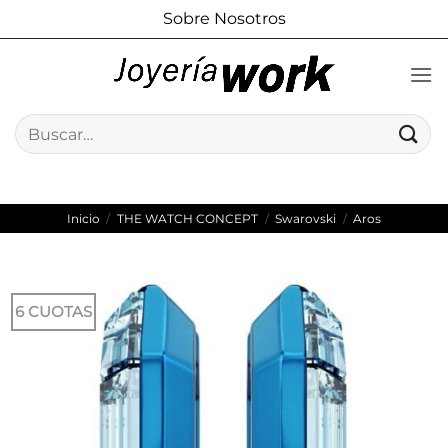
Saltar
Sobre Nosotros
al
contenido
Buscar
por:
Inicio
/
THE WATCH CONCEPT
/
Swarovski
/
Aros
6 CUOTAS