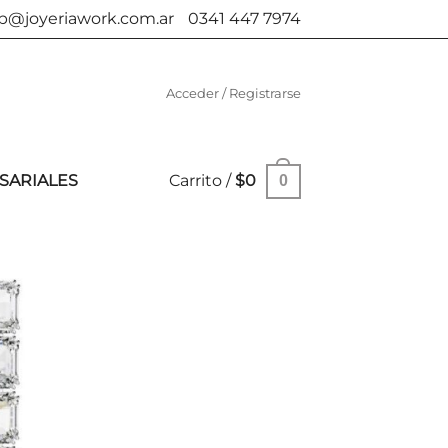
b@joyeriawork.com.ar
0341 447 7974
Acceder / Registrarse
SARIALES
Carrito /
$
0
0