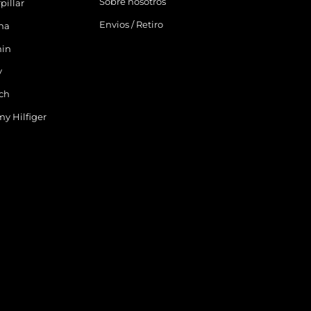
Sobre nosotros
pillar
Envios / Retiro
ina
in
y
ch
y Hilfiger