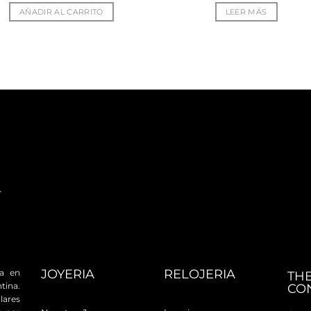
AÑADIR AL CARRITO
LEER MÁS
JOYERIA
RELOJERIA
da en
TH
tina.
CO
ares