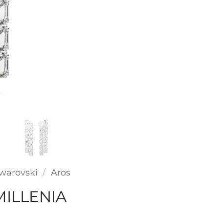
warovski
/
Aros
ILLENIA