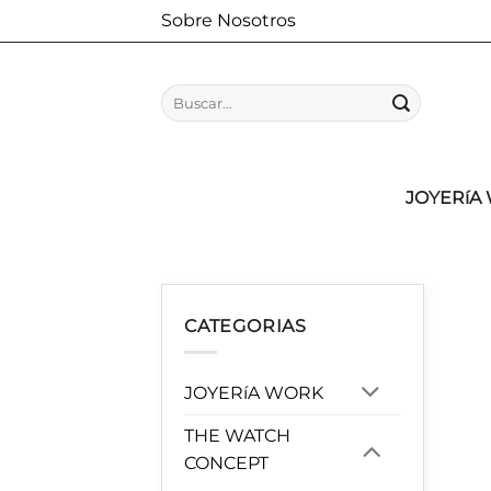
Saltar
Sobre Nosotros
al
contenido
Buscar
por:
JOYERíA
CATEGORIAS
JOYERíA WORK
THE WATCH
CONCEPT