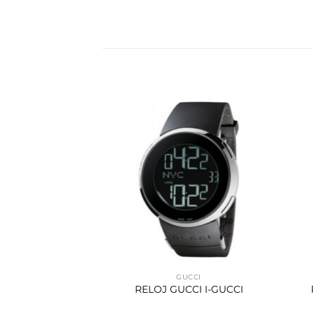
STINA
GUCCI
FESTINA
RELOJ GUCCI I-GUCCI
84.332