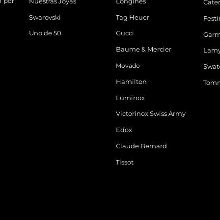
n por
Nuestras Joyas
Longines
Cater
Swarovski
Tag Heuer
Fest
Uno de 50
Gucci
Garm
Baume & Mercier
Lam
Movado
Swat
Hamilton
Tomm
Luminox
Victorinox Swiss Army
Edox
Claude Bernard
Tissot