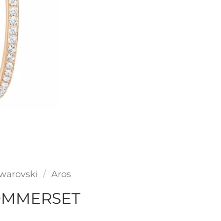
warovski
/
Aros
OMMERSET