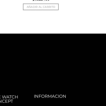
AÑADIR AL CARRITO
INFORMACION
E WATCH
NCEPT