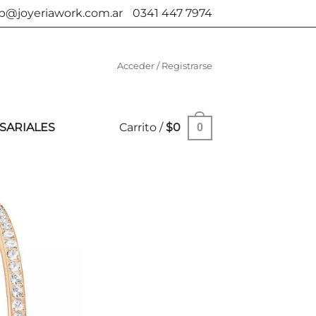
b@joyeriawork.com.ar
0341 447 7974
Acceder / Registrarse
SARIALES
Carrito /
$
0
0