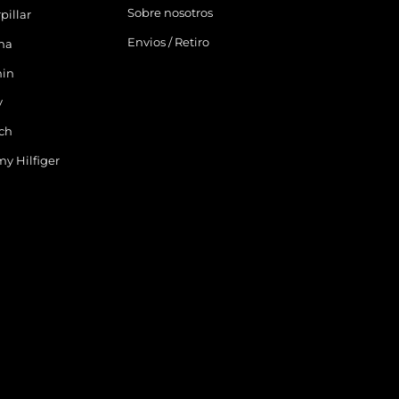
Sobre nosotros
pillar
Envios / Retiro
ina
in
y
ch
y Hilfiger