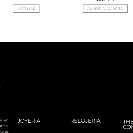
LEER MÁS
AÑADIR AL CARRITO
JOYERIA
RELOJERIA
da en
TH
tina.
CO
ares