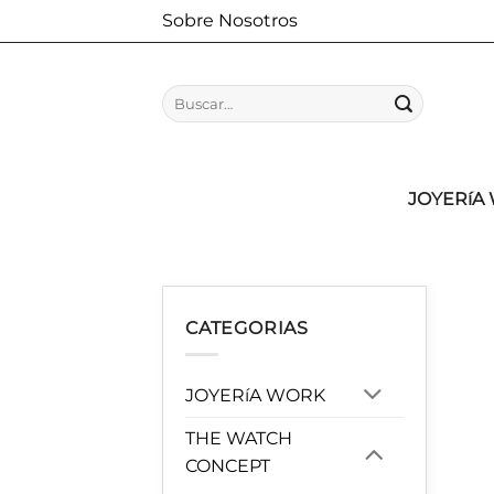
Saltar
Sobre Nosotros
al
contenido
Buscar
por:
JOYERíA
CATEGORIAS
JOYERíA WORK
THE WATCH
CONCEPT