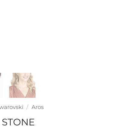
warovski
/
Aros
 STONE