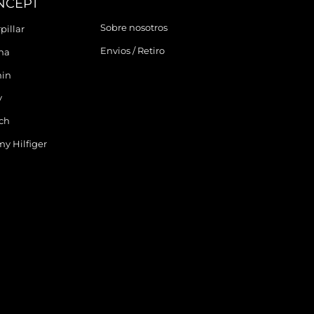
NCEPT
Sobre nosotros
pillar
Envios / Retiro
ina
in
y
ch
y Hilfiger