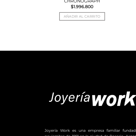
CHRONOGRAPH
$
1.996.800
R MÁS
AÑADIR AL CARRITO
Joyería Work es una empresa familiar funda