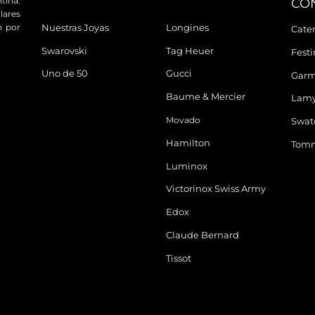
tina.
CO
ares
n por
Nuestras Joyas
Longines
Cater
Swarovski
Tag Heuer
Fest
Uno de 50
Gucci
Garm
Baume & Mercier
Lam
Movado
Swat
Hamilton
Tomm
Luminox
Victorinox Swiss Army
Edox
Claude Bernard
Tissot