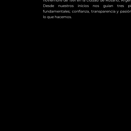
noviembre de 1991 en la ciudad de Rosario, Argen
Desde nuestros inicios nos guian tres pil
fundamentales; confianza, transparencia y pasió
lo que hacemos.