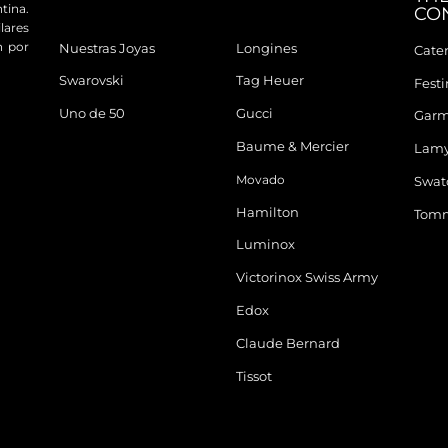
tina.
CO
ares
n por
Nuestras Joyas
Longines
Cater
Swarovski
Tag Heuer
Fest
Uno de 50
Gucci
Garm
Baume & Mercier
Lam
Movado
Swat
Hamilton
Tomm
Luminox
Victorinox Swiss Army
Edox
Claude Bernard
Tissot