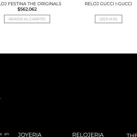
LOJ FESTINA THE ORIGINALS
RELOJ GUCCI I-GUCCI
$
562.062
AÑADIR AL CARRITO
LEER MÁS
JOYERIA
RELOJERIA
da en
TH