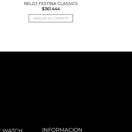
RELOJ FESTINA CLASSICS
$
361.444
AÑADIR AL CARRITO
INFORMACION
E WATCH