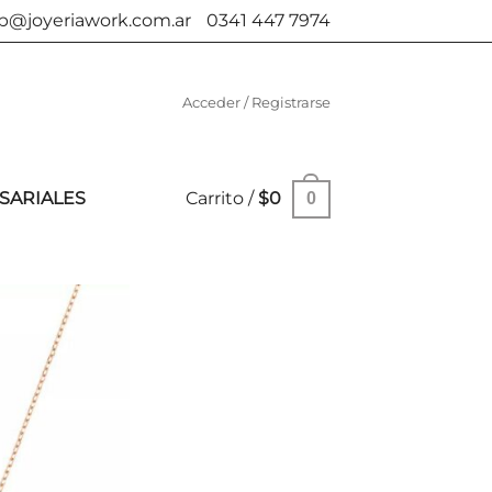
b@joyeriawork.com.ar
0341 447 7974
Acceder / Registrarse
SARIALES
Carrito /
$
0
0