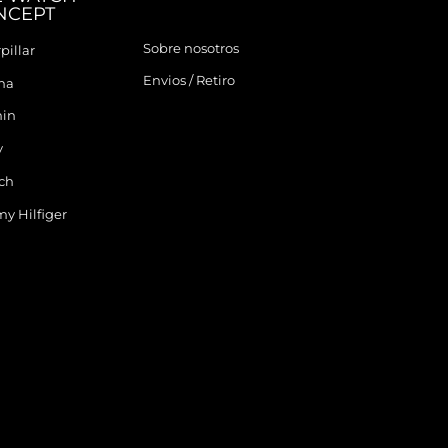
NCEPT
Sobre nosotros
pillar
Envios / Retiro
ina
in
y
ch
y Hilfiger