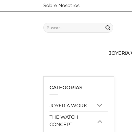
Saltar
Sobre Nosotros
al
contenido
Buscar
por:
JOYERíA
CATEGORIAS
JOYERíA WORK
THE WATCH
CONCEPT