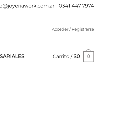
b@joyeriawork.com.ar
0341 447 7974
Acceder / Registrarse
SARIALES
Carrito /
$
0
0