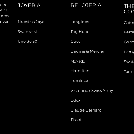
JOYERIA
RELOJERIA
da en
TH
tina.
CO
ares
n por
Nuestras Joyas
Longines
Cater
Swarovski
Tag Heuer
Fest
Uno de 50
Gucci
Garm
Baume & Mercier
Lam
Movado
Swat
Hamilton
Tomm
Luminox
Victorinox Swiss Army
Edox
Claude Bernard
Tissot