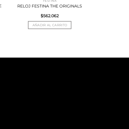
FESTINA
E
RELOJ FESTINA THE ORIGINALS
$
562.062
AÑADIR AL CARRITO