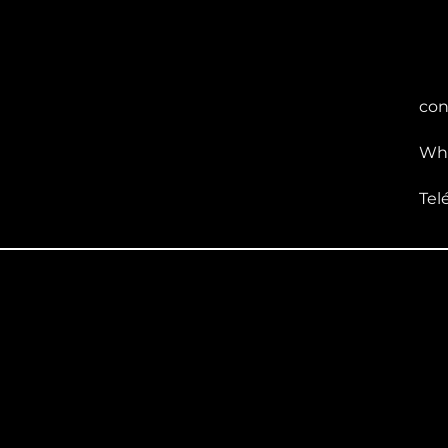
con
Wha
Tel