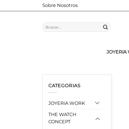
Saltar
Sobre Nosotros
al
contenido
Buscar
por:
JOYERíA
CATEGORIAS
JOYERíA WORK
THE WATCH
CONCEPT