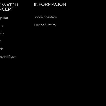
INFORMACION
E WATCH
NCEPT
Sobre nosotros
pillar
Envios / Retiro
ina
in
y
ch
y Hilfiger