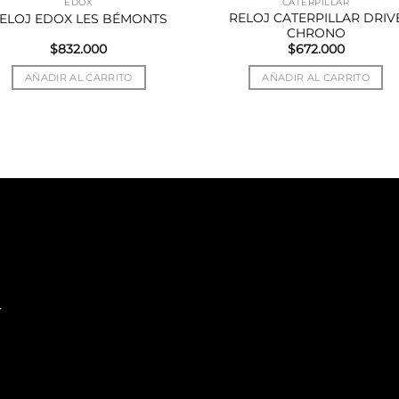
EDOX
CATERPILLAR
RELOJ CATERPILLAR DRIV
ELOJ EDOX LES BÉMONTS
CHRONO
$
832.000
$
672.000
AÑADIR AL CARRITO
AÑADIR AL CARRITO