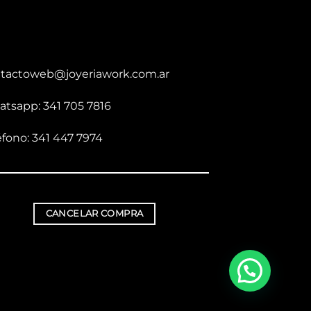
tactoweb@joyeriawork.com.ar
tsapp: 341 705 7816
éfono: 341 447 7974
CANCELAR COMPRA