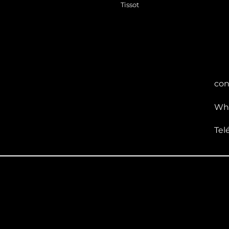
Tissot
con
Wha
Tel