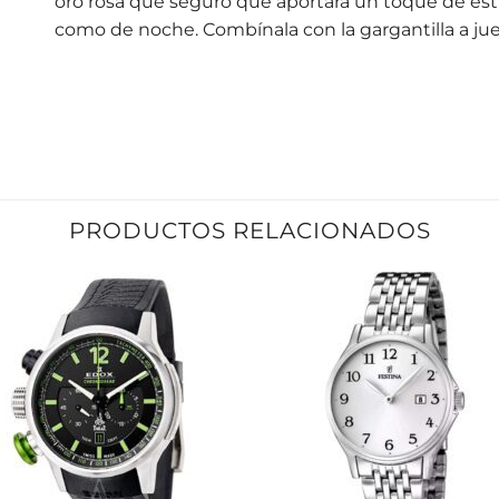
oro rosa que seguro que aportará un toque de estil
como de noche. Combínala con la gargantilla a ju
PRODUCTOS RELACIONADOS