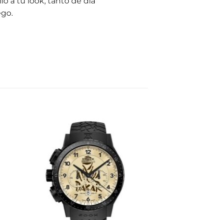
o a tu look, tanto de día
ego.