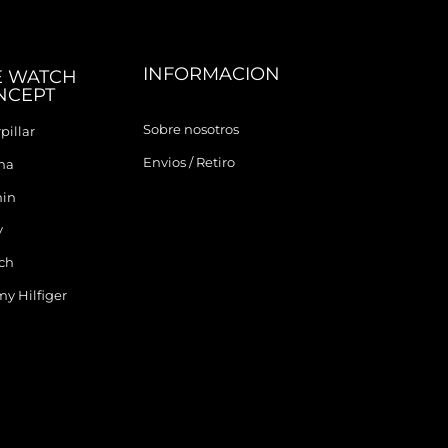
INFORMACION
E WATCH
NCEPT
Sobre nosotros
pillar
Envios / Retiro
ina
in
y
ch
y Hilfiger