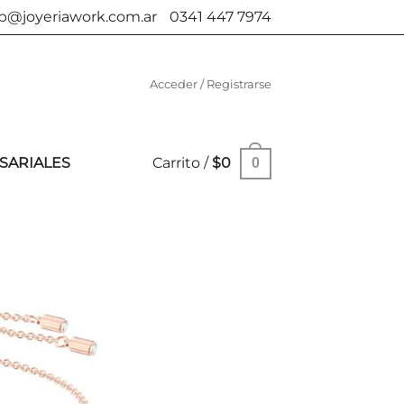
b@joyeriawork.com.ar
0341 447 7974
Acceder / Registrarse
SARIALES
Carrito /
$
0
0