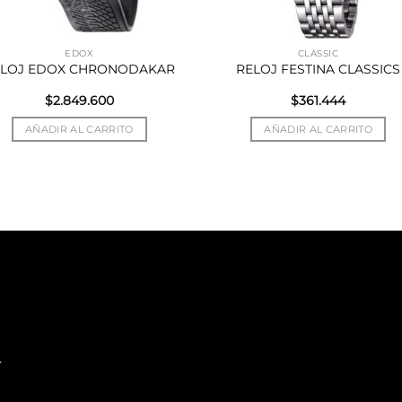
EDOX
CLASSIC
ELOJ EDOX CHRONODAKAR
RELOJ FESTINA CLASSICS
$
2.849.600
$
361.444
AÑADIR AL CARRITO
AÑADIR AL CARRITO