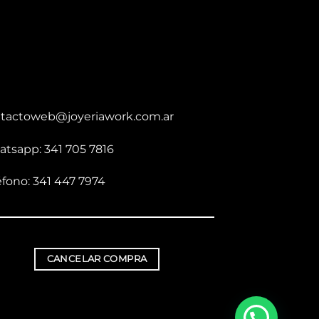
tactoweb@joyeriawork.com.ar
tsapp: 341 705 7816
éfono: 341 447 7974
CANCELAR COMPRA