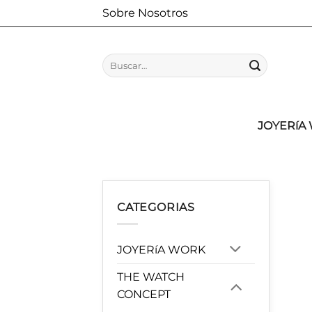
Saltar
Sobre Nosotros
al
contenido
Buscar
por:
JOYERíA
CATEGORIAS
JOYERíA WORK
THE WATCH
CONCEPT