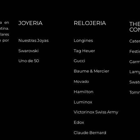
JOYERIA
RELOJERIA
da en
TH
tina.
CO
ares
n por
Nuestras Joyas
Longines
Cater
Swarovski
Tag Heuer
Fest
Uno de 50
Gucci
Garm
Baume & Mercier
Lam
Movado
Swat
Hamilton
Tomm
Luminox
Victorinox Swiss Army
Edox
Claude Bernard