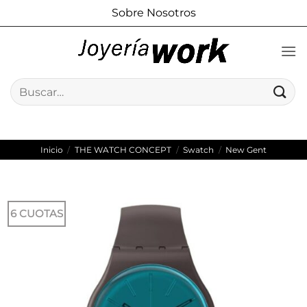
Saltar
Sobre Nosotros
al
contenido
Buscar
por:
Inicio
/
THE WATCH CONCEPT
/
Swatch
/
New Gent
6 CUOTAS