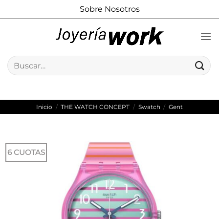
Saltar
Sobre Nosotros
al
contenido
Buscar
por:
Inicio
/
THE WATCH CONCEPT
/
Swatch
/
Gent
6 CUOTAS