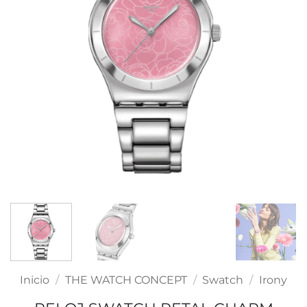
Inicio
/
THE WATCH CONCEPT
/
Swatch
/
Irony