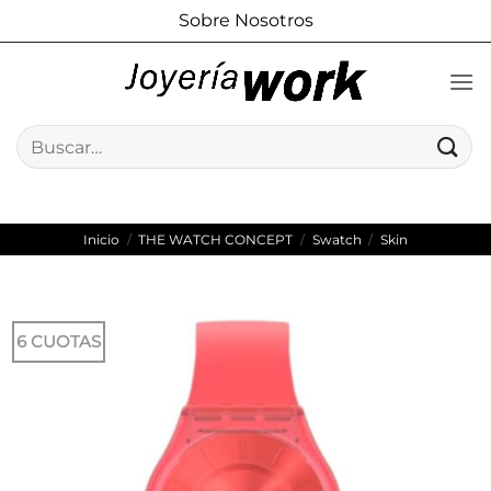
Saltar
Sobre Nosotros
al
contenido
Buscar
por:
Inicio
/
THE WATCH CONCEPT
/
Swatch
/
Skin
6 CUOTAS