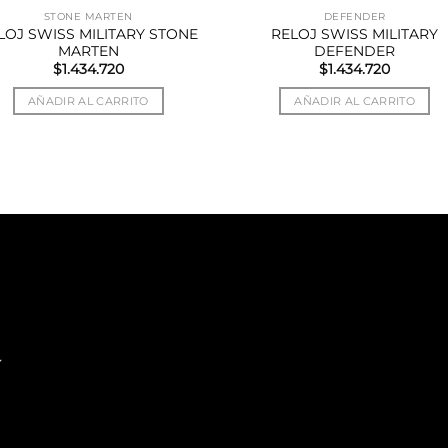
STONE MARTEN
DEFENDER
LOJ SWISS MILITARY STONE
RELOJ SWISS MILITARY
MARTEN
DEFENDER
$
1.434.720
$
1.434.720
AÑADIR AL CARRITO
AÑADIR AL CARRITO