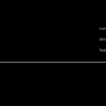
con
Wha
Tel