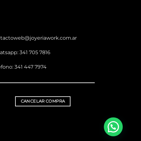
tactoweb@joyeriawork.com.ar
tsapp: 341 705 7816
éfono: 341 447 7974
CANCELAR COMPRA