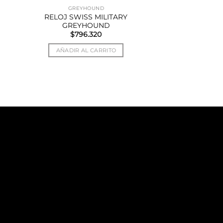
GREYHOUND
RELOJ SWISS MILITARY
GREYHOUND
$
796.320
AÑADIR AL CARRITO