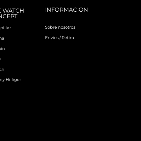
INFORMACION
E WATCH
NCEPT
Sobre nosotros
pillar
Envios / Retiro
ina
in
y
ch
y Hilfiger