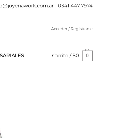
b@joyeriawork.com.ar
0341 447 7974
Acceder / Registrarse
SARIALES
Carrito /
$
0
0