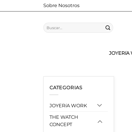
Saltar
Sobre Nosotros
al
contenido
Buscar
por:
JOYERíA
CATEGORIAS
JOYERíA WORK
THE WATCH
CONCEPT