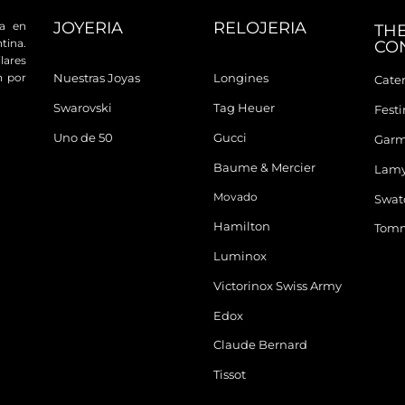
JOYERIA
RELOJERIA
da en
TH
tina.
CO
ares
n por
Nuestras Joyas
Longines
Cater
Swarovski
Tag Heuer
Fest
Uno de 50
Gucci
Garm
Baume & Mercier
Lam
Movado
Swat
Hamilton
Tomm
Luminox
Victorinox Swiss Army
Edox
Claude Bernard
Tissot