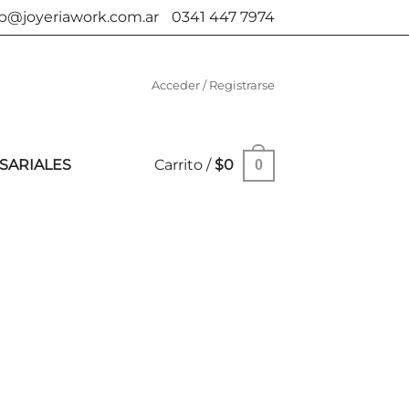
b@joyeriawork.com.ar
0341 447 7974
Acceder / Registrarse
SARIALES
Carrito /
$
0
0