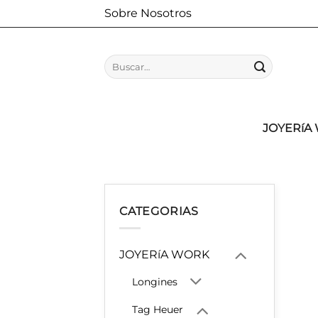
Saltar
Sobre Nosotros
al
contenido
Buscar
por:
JOYERíA
CATEGORIAS
JOYERíA WORK
Longines
Tag Heuer