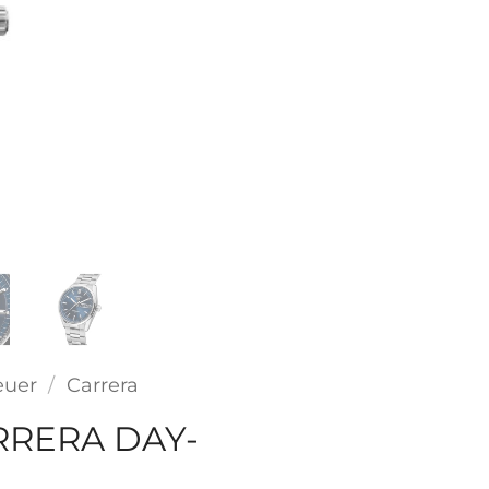
euer
/
Carrera
RRERA DAY-