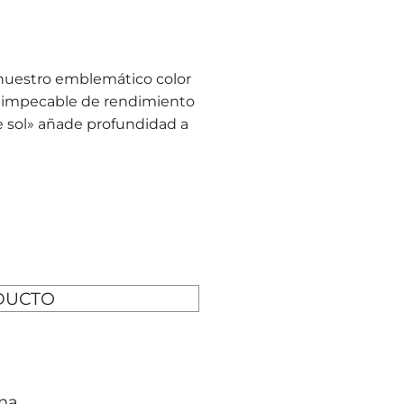
nuestro emblemático color
a impecable de rendimiento
de sol» añade profundidad a
DUCTO
na