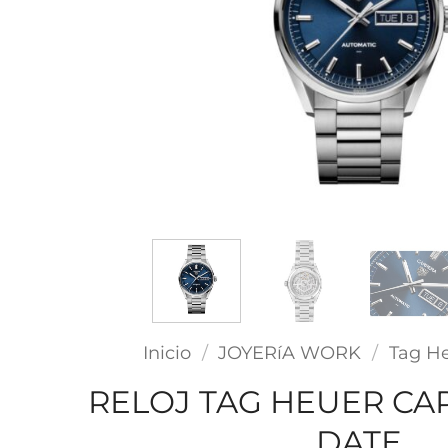
Inicio
/
JOYERíA WORK
/
Tag H
RELOJ TAG HEUER CA
DATE