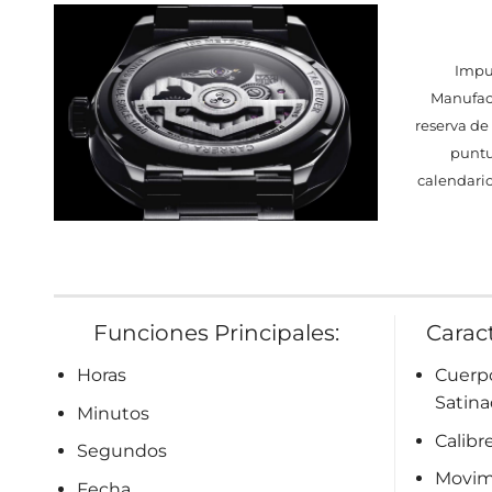
Impu
Manufact
reserva de
puntu
calendario
Funciones Principales:
Caract
Horas
Cuerpo
Satina
Minutos
Calibr
Segundos
Movim
Fecha