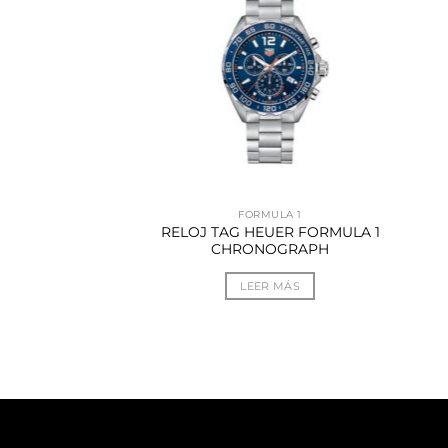
MULA 1
FORMULA 1
UER FORMULA 1
RELOJ TAG HEUER FORMULA 1
ATE
CHRONOGRAPH
R MÁS
LEER MÁS