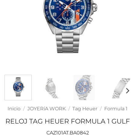
Inicio
/
JOYERíA WORK
/
Tag Heuer
/
Formula 1
RELOJ TAG HEUER FORMULA 1 GULF
CAZ101AT.BA0842