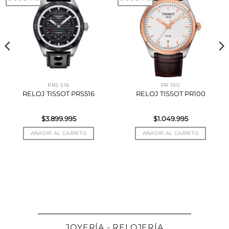
PRS 516
PR 100
RELOJ TISSOT PRS516
RELOJ TISSOT PR100
$
3.899.995
$
1.049.995
AÑADIR AL CARRITO
AÑADIR AL CARRITO
JOYERÍA - RELOJERÍA