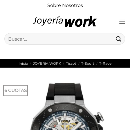
Saltar
Sobre Nosotros
al
contenido
Buscar
por:
Inicio
/
JOYERíA WORK
/
Tissot
/
T-Sport
/
T-Race
6 CUOTAS