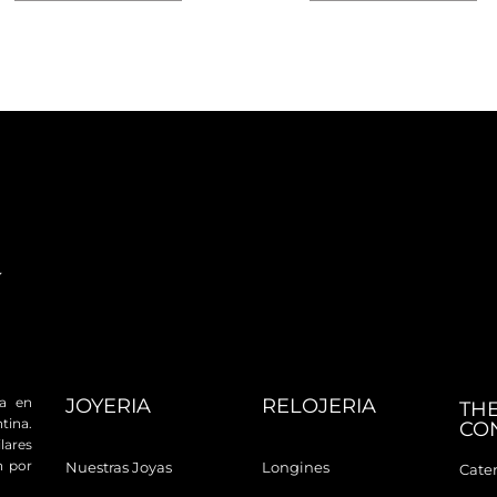
JOYERIA
RELOJERIA
da en
TH
tina.
CO
ares
n por
Nuestras Joyas
Longines
Cater