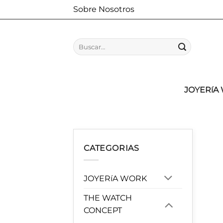
Saltar
Sobre Nosotros
al
contenido
Buscar
por:
JOYERíA
CATEGORIAS
JOYERíA WORK
THE WATCH
CONCEPT