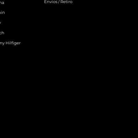
Envios / Retiro
ina
in
y
ch
y Hilfiger