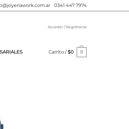
b@joyeriawork.com.ar
0341 447 7974
Acceder / Registrarse
SARIALES
Carrito /
$
0
0