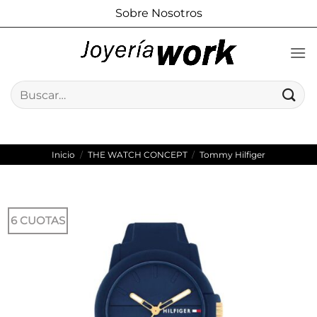
Saltar
Sobre Nosotros
al
contenido
Buscar
por:
Inicio
/
THE WATCH CONCEPT
/
Tommy Hilfiger
6 CUOTAS