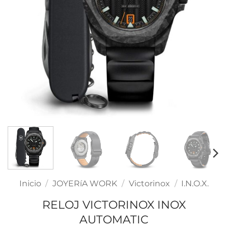
Inicio
/
JOYERíA WORK
/
Victorinox
/
I.N.O.X.
RELOJ VICTORINOX INOX
AUTOMATIC