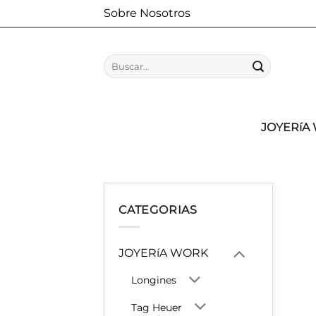
Saltar
Sobre Nosotros
al
contenido
Buscar
por:
JOYERíA
CATEGORIAS
JOYERíA WORK
Longines
Tag Heuer