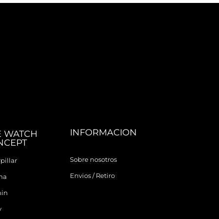
INFORMACION
E WATCH
NCEPT
Sobre nosotros
pillar
Envios / Retiro
ina
in
y