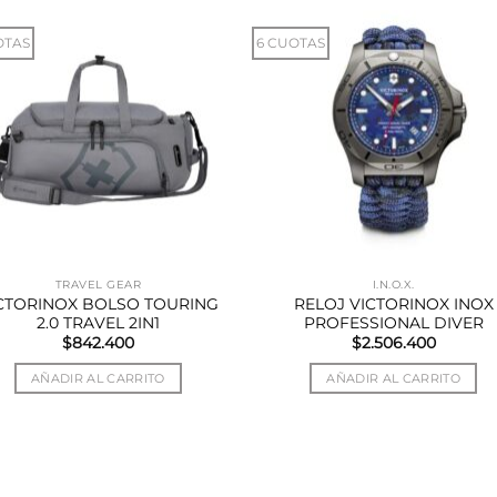
OTAS
6 CUOTAS
TRAVEL GEAR
I.N.O.X.
CTORINOX BOLSO TOURING
RELOJ VICTORINOX INOX
2.0 TRAVEL 2IN1
PROFESSIONAL DIVER
$
842.400
$
2.506.400
AÑADIR AL CARRITO
AÑADIR AL CARRITO