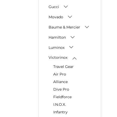
Gucci
Movado
Baume & Mercier
Hamilton
Luminox
Victorinox
Travel Gear
Air Pro
Alliance
Dive Pro
Fieldforce
I.N.O.X.
Infantry