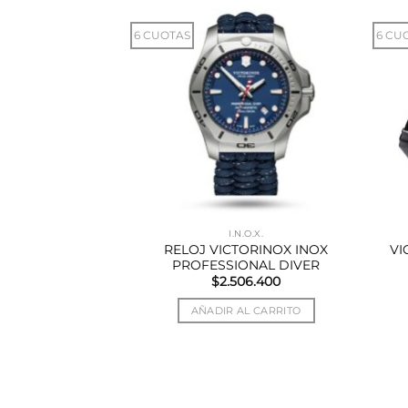
6 CUOTAS
6 CU
ORINOX
I.N.O.X.
RELOJ VICTORINOX INOX
VI
ICTORINOX
PROFESSIONAL DIVER
80.000
$
2.506.400
AL CARRITO
AÑADIR AL CARRITO