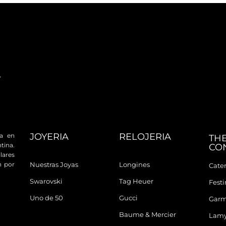
JOYERIA
RELOJERIA
da en
TH
tina.
CO
ares
n por
Nuestras Joyas
Longines
Cater
Swarovski
Tag Heuer
Fest
Uno de 50
Gucci
Garm
Baume & Mercier
Lam