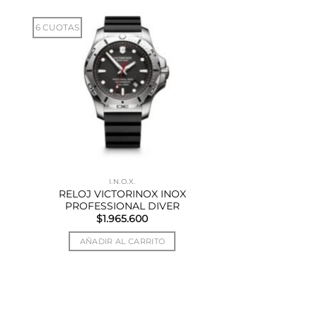
6 CUOTAS
I.N.O.X.
RELOJ VICTORINOX INOX
PROFESSIONAL DIVER
$
1.965.600
AÑADIR AL CARRITO