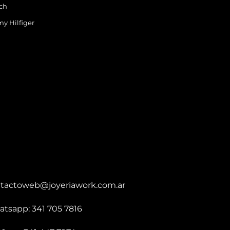
ch
y Hilfiger
tactoweb@joyeriawork.com.ar
tsapp: 341 705 7816