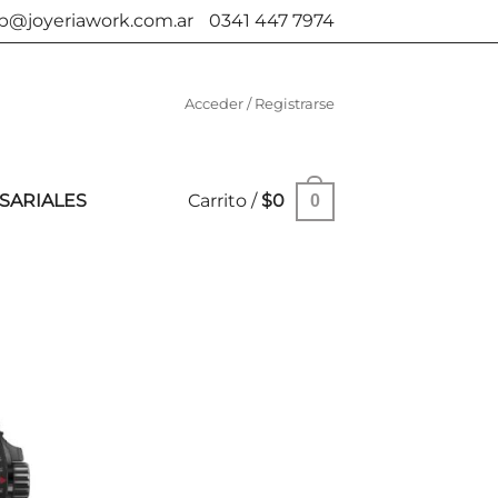
b@joyeriawork.com.ar
0341 447 7974
Acceder / Registrarse
SARIALES
Carrito /
$
0
0