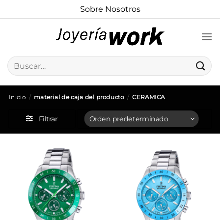
Saltar
Sobre Nosotros
al
contenido
Buscar
por:
Inicio
/
material de caja del producto
/
CERAMICA
Filtrar