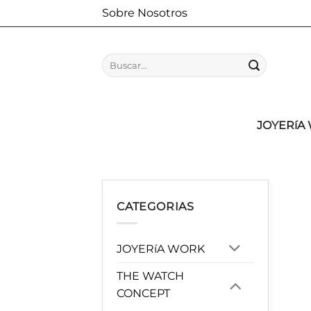
Saltar
Sobre Nosotros
al
contenido
Buscar
por:
JOYERíA
CATEGORIAS
JOYERíA WORK
THE WATCH
CONCEPT