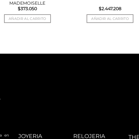
MADEMOISELLE
$
373.050
$
2.447.208
AÑADIR AL CARRITO
AÑADIR AL CARRITO
JOYERIA
RELOJERIA
da en
TH