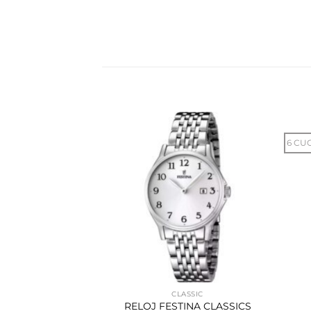
6 CU
STINA
CLASSIC
 THE ORIGINALS
RELOJ FESTINA CLASSICS