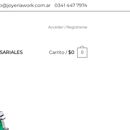
b@joyeriawork.com.ar
0341 447 7974
Acceder / Registrarse
SARIALES
Carrito /
$
0
0