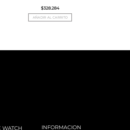
$
328.284
AÑADIR AL CARRITO
INFORMACION
E WATCH