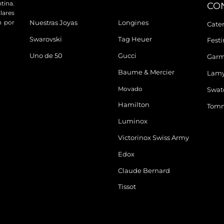
tina.
CO
ares
n por
Nuestras Joyas
Longines
Cater
Swarovski
Tag Heuer
Fest
Uno de 50
Gucci
Garm
Baume & Mercier
Lam
Movado
Swat
Hamilton
Tomm
Luminox
Victorinox Swiss Army
Edox
Claude Bernard
Tissot