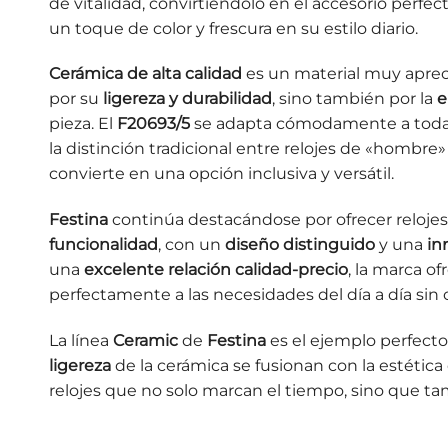
de vitalidad, convirtiéndolo en el accesorio perfe
un toque de color y frescura en su estilo diario.
Cerámica de alta calidad
es un material muy aprecia
por su
ligereza y durabilidad
, sino también por la
e
pieza. El
F20693/5
se adapta cómodamente a todas
la distinción tradicional entre relojes de «hombre»
convierte en una opción inclusiva y versátil.
Festina
continúa destacándose por ofrecer reloj
funcionalidad
, con un
diseño distinguido
y una
in
una
excelente relación calidad-precio
, la marca o
perfectamente a las necesidades del día a día sin
La línea
Ceramic
de
Festina
es el ejemplo perfect
ligereza
de la cerámica se fusionan con la estéti
relojes que no solo marcan el tiempo, sino que t