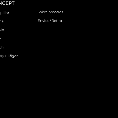
NCEPT
Sobre nosotros
pillar
Envios / Retiro
ina
in
y
ch
y Hilfiger