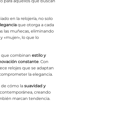
cto para aquellos que buscan
do en la relojería, no solo
legancia
que otorga a cada
 las muñecas, eliminando
 y «mujer», lo que lo
es que combinan
estilo y
novación constante
. Con
frece relojes que se adaptan
 comprometer la elegancia.
o de cómo la
suavidad y
ca contemporánea, creando
ambién marcan tendencia.