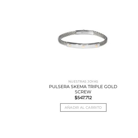
AS JOYAS
NUESTRAS JOYAS
A BLUE TRIPLE
PULSERA SKEMA TRIPLE GOLD
 SCREW
SCREW
7.712
$
547.712
AL CARRITO
AÑADIR AL CARRITO