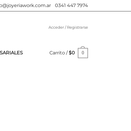
b@joyeriawork.com.ar
0341 447 7974
Acceder / Registrarse
SARIALES
Carrito /
$
0
0