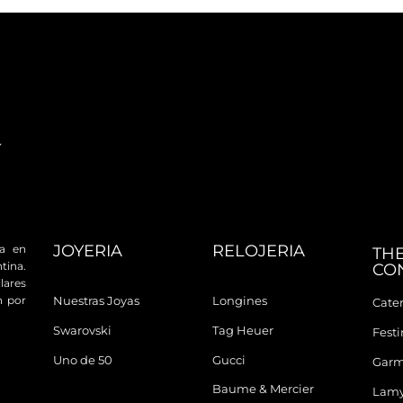
JOYERIA
RELOJERIA
da en
TH
tina.
CO
ares
n por
Nuestras Joyas
Longines
Cater
Swarovski
Tag Heuer
Fest
Uno de 50
Gucci
Garm
Baume & Mercier
Lam