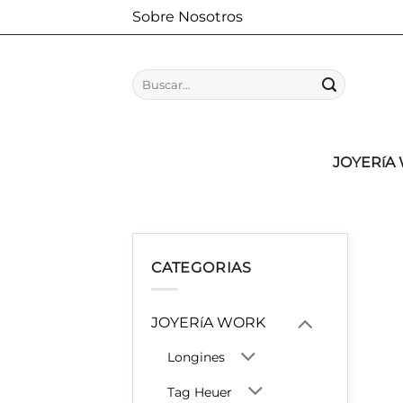
Saltar
Sobre Nosotros
al
contenido
Buscar
por:
JOYERíA
CATEGORIAS
JOYERíA WORK
Longines
Tag Heuer