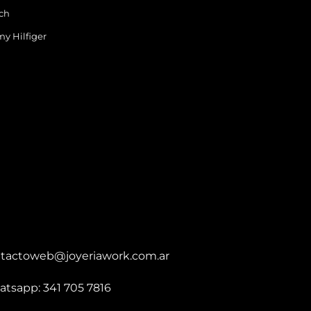
ch
y Hilfiger
tactoweb@joyeriawork.com.ar
tsapp: 341 705 7816