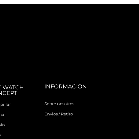
INFORMACION
E WATCH
NCEPT
Sobre nosotros
pillar
Envios / Retiro
ina
in
y