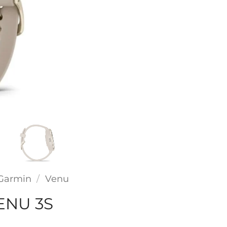
Garmin
/
Venu
ENU 3S