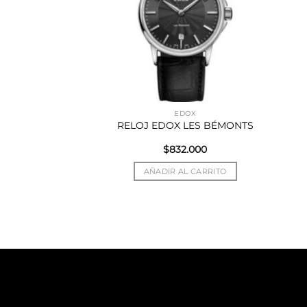
UCCI
EDOX
CI I-GUCCI
RELOJ EDOX LES BÉMONTS
$
832.000
R MÁS
AÑADIR AL CARRITO