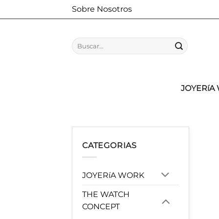
Saltar
Sobre Nosotros
al
contenido
Buscar
por:
JOYERíA
CATEGORIAS
JOYERíA WORK
THE WATCH
CONCEPT