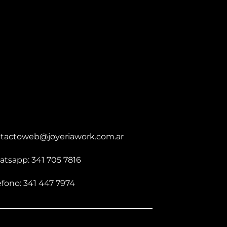
tactoweb@joyeriawork.com.ar
tsapp: 341 705 7816
éfono: 341 447 7974