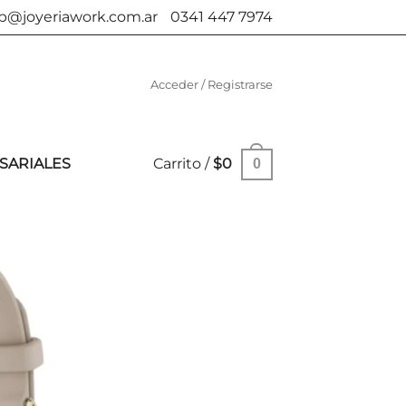
b@joyeriawork.com.ar
0341 447 7974
Acceder / Registrarse
SARIALES
Carrito /
$
0
0