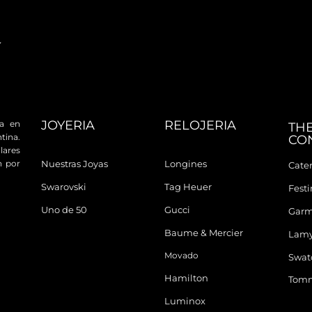
JOYERIA
RELOJERIA
da en
TH
tina.
CO
ares
n por
Nuestras Joyas
Longines
Cater
Swarovski
Tag Heuer
Fest
Uno de 50
Gucci
Garm
Baume & Mercier
Lam
Movado
Swat
Hamilton
Tomm
Luminox