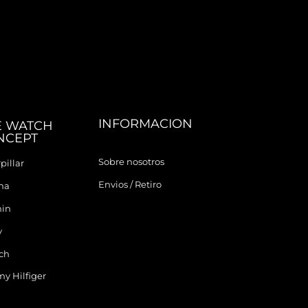
INFORMACION
E WATCH
NCEPT
Sobre nosotros
pillar
Envios / Retiro
ina
in
y
ch
y Hilfiger