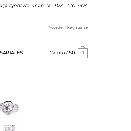
b@joyeriawork.com.ar
0341 447 7974
Acceder / Registrarse
SARIALES
Carrito /
$
0
0