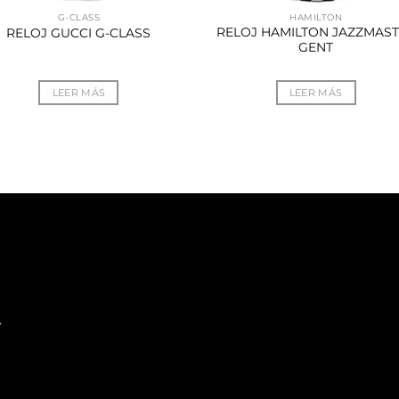
G-CLASS
HAMILTON
RELOJ HAMILTON JAZZMAS
RELOJ GUCCI G-CLASS
GENT
LEER MÁS
LEER MÁS