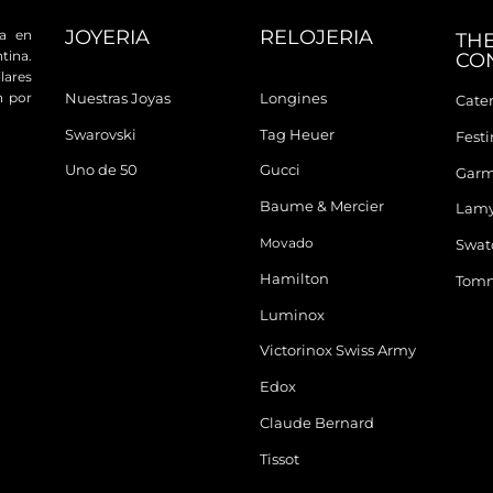
JOYERIA
RELOJERIA
da en
TH
tina.
CO
ares
n por
Nuestras Joyas
Longines
Cater
Swarovski
Tag Heuer
Fest
Uno de 50
Gucci
Garm
Baume & Mercier
Lam
Movado
Swat
Hamilton
Tomm
Luminox
Victorinox Swiss Army
Edox
Claude Bernard
Tissot