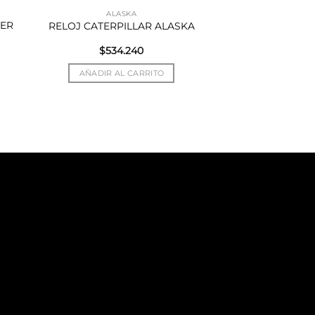
ALASKA
TER
RELOJ CATERPILLAR ALASKA
$
534.240
AÑADIR AL CARRITO