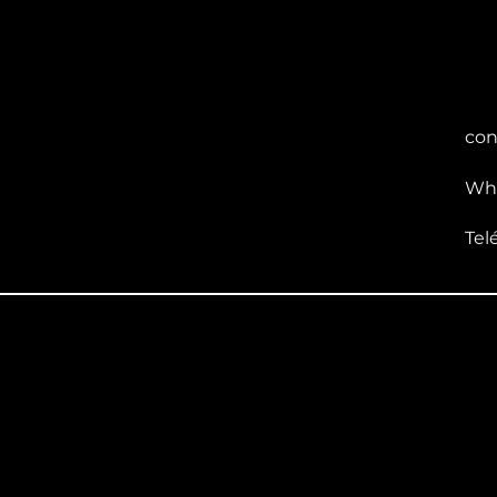
con
Wha
Tel