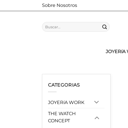
Saltar
Sobre Nosotros
al
contenido
Buscar
por:
JOYERíA
CATEGORIAS
JOYERíA WORK
THE WATCH
CONCEPT