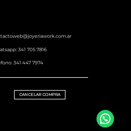
tactoweb@joyeriawork.com.ar
tsapp: 341 705 7816
éfono: 341 447 7974
CANCELAR COMPRA