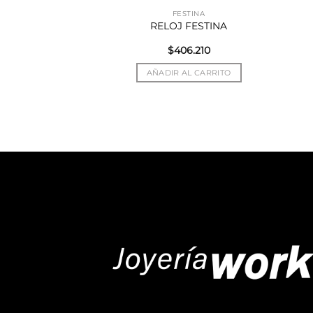
MELESS
FESTINA
CI TIMELESS
RELOJ FESTINA
$
406.210
R MÁS
AÑADIR AL CARRITO