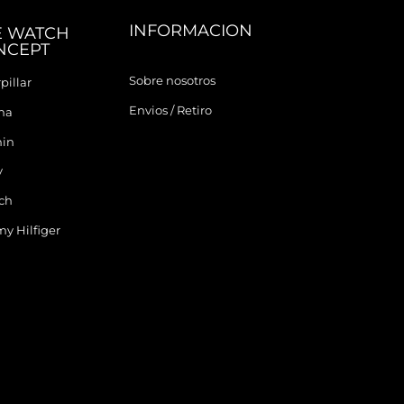
INFORMACION
E WATCH
NCEPT
Sobre nosotros
pillar
Envios / Retiro
ina
in
y
ch
y Hilfiger