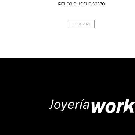
A LIRIO
RELOJ GUCCI GG2570
R MÁS
LEER MÁS