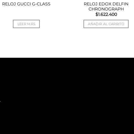
RELOJ EDOX DELFIN
RELOJ GUCCI G-CLASS
CHRONOGRAPH
$
1.622.400
LEER MÁS
AÑADIR AL CARRITO