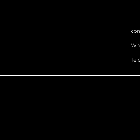
con
Wha
Tel