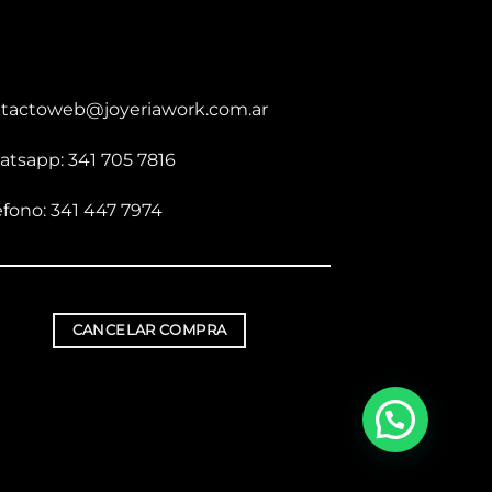
tactoweb@joyeriawork.com.ar
tsapp: 341 705 7816
éfono: 341 447 7974
CANCELAR COMPRA