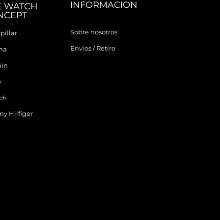
INFORMACION
E WATCH
NCEPT
Sobre nosotros
pillar
Envios / Retiro
ina
in
y
ch
y Hilfiger