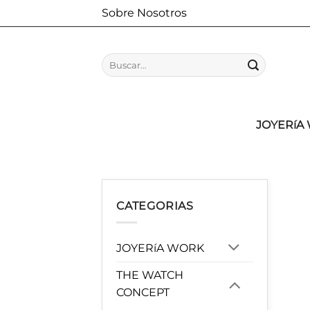
Saltar
Sobre Nosotros
al
contenido
Buscar
por:
JOYERíA
CATEGORIAS
JOYERíA WORK
THE WATCH
CONCEPT