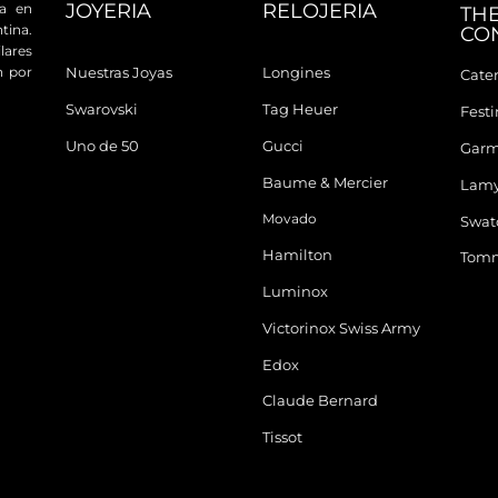
JOYERIA
RELOJERIA
da en
TH
tina.
CO
ares
n por
Nuestras Joyas
Longines
Cater
Swarovski
Tag Heuer
Fest
Uno de 50
Gucci
Garm
Baume & Mercier
Lam
Movado
Swat
Hamilton
Tomm
Luminox
Victorinox Swiss Army
Edox
Claude Bernard
Tissot