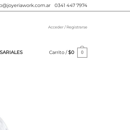
b@joyeriawork.com.ar
0341 447 7974
Acceder / Registrarse
SARIALES
Carrito /
$
0
0