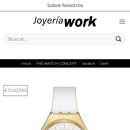
Saltar
Sobre Nosotros
al
contenido
Buscar
por:
Inicio
/
THE WATCH CONCEPT
/
Swatch
/
Gent
6 CUOTAS