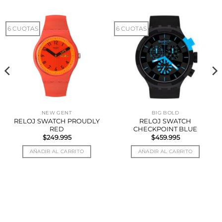
6 CUOTAS
6 CUOTAS
NEW GENT
BIG BOLD
RELOJ SWATCH PROUDLY
RELOJ SWATCH
RED
CHECKPOINT BLUE
$
249.995
$
459.995
AÑADIR AL CARRITO
AÑADIR AL CARRITO